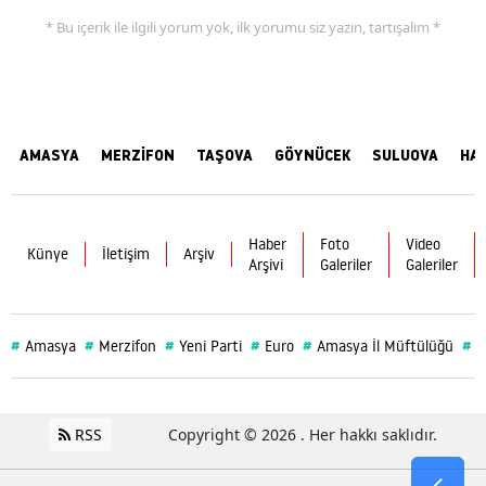
* Bu içerik ile ilgili yorum yok, ilk yorumu siz yazın, tartışalım *
AMASYA
MERZİFON
TAŞOVA
GÖYNÜCEK
SULUOVA
HA
Haber
Foto
Video
Künye
İletişim
Arşiv
Arşivi
Galeriler
Galeriler
#
#
#
#
#
#
Amasya
Merzifon
Yeni Parti
Euro
Amasya İl Müftülüğü
S
RSS
Copyright © 2026 . Her hakkı saklıdır.