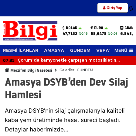
Giriş Yap
12
DOLAR
EURO
GRAM 
47,7132
55,0475
6.548,6
%0.16
%0.01
MENÜ
RESMİ İLANLAR
AMASYA
GÜNDEM
VEFAT EDENLER
07:35
Çorum’da kamyonetle çarpışan motosikletin
sürücüsü hayatını kaybetti
Galeriler
GÜNDEM
Merzifon Bilgi Gazetesi
Amasya DSYB’den Dev Silaj
Hamlesi
Amasya DSYB’nin silaj çalışmalarıyla kaliteli
kaba yem üretiminde hasat süreci başladı.
Detaylar haberimizde...