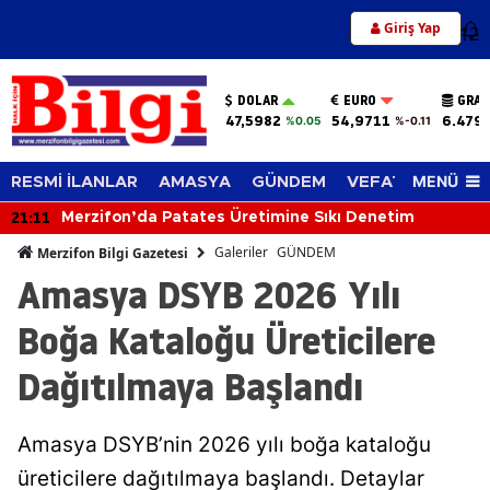
Giriş Yap
12
DOLAR
EURO
GRAM
47,5982
54,9711
6.479
%0.05
%-0.11
MENÜ
RESMİ İLANLAR
AMASYA
GÜNDEM
VEFAT EDENLER
20:32
Merzifon TSO 8. Meslek Komitesi Toplandı:
Sektörün Sorunları Masaya Yatırıldı
Galeriler
GÜNDEM
Merzifon Bilgi Gazetesi
Amasya DSYB 2026 Yılı
Boğa Kataloğu Üreticilere
Dağıtılmaya Başlandı
Amasya DSYB’nin 2026 yılı boğa kataloğu
üreticilere dağıtılmaya başlandı. Detaylar