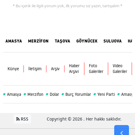
* Bu içerik ile ilgili yorum yok, ilk yorumu siz yazın, tartışalım *
AMASYA
MERZİFON
TAŞOVA
GÖYNÜCEK
SULUOVA
HA
Haber
Foto
Video
Künye
İletişim
Arşiv
Arşivi
Galeriler
Galeriler
#
#
#
#
#
#
Amasya
Merzifon
Dolar
Burç Yorumlar
Yeni Parti
Amasya
RSS
Copyright © 2026 . Her hakkı saklıdır.