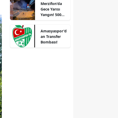
Merzifon'da
Sürprizler,
Mersin
Gece Yarısı
Parada Yeni
Yangın! 500
Fırsatlar
İstanbul
Saman Balyası
Kapıda!
Kül Oldu
İzmir
Amasyaspor'd
an Transfer
Kars
Bombası!
Kastamonu
Kayseri
Kırklareli
Kırşehir
Kocaeli
Konya
Kütahya