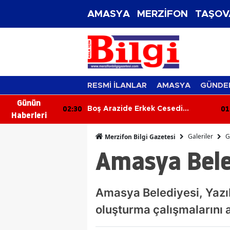
AMASYA
MERZİFON
TAŞOV
RESMİ İLANLAR
AMASYA
GÜNDE
Günün
01:51
01
 Cesedi
Kamyon Kazası: Sürücü Araçta
Haberleri
Sıkıştı, İtfaiye Kurtardı
Galeriler
G
Merzifon Bilgi Gazetesi
Amasya Bele
Amasya Belediyesi, Yazıb
oluşturma çalışmalarını 