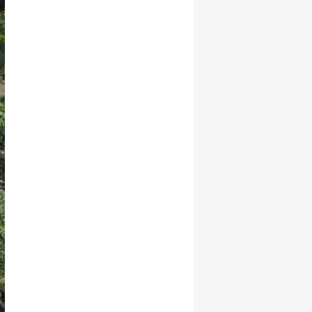
Yalova
Karabük
Kilis
Osmaniye
Düzce