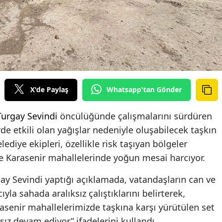
X'de Paylaş
Whatsapp'tan Gönder
Turgay Sevindi
öncülüğünde çalışmalarını sürdüren
de etkili olan yağışlar nedeniyle oluşabilecek taşkın
lediye ekipleri, özellikle risk taşıyan bölgeler
ve Karasenir mahallelerinde yoğun mesai harcıyor.
ay Sevindi yaptığı açıklamada, vatandaşların can ve
a sahada aralıksız çalıştıklarını belirterek,
arasenir mahallelerimizde taşkına karşı yürütülen set
sız devam ediyor” ifadelerini kullandı.