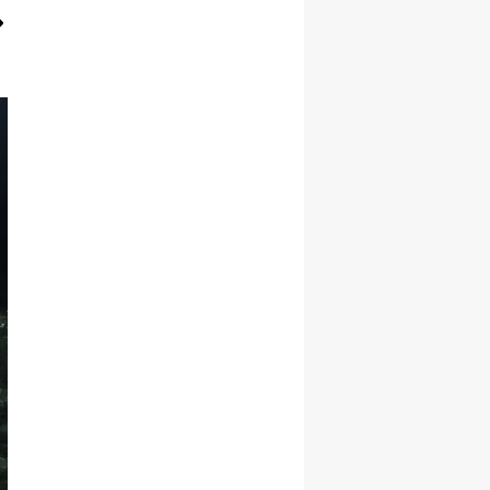
Yozgat
Zonguldak
Aksaray
Bayburt
Karaman
Kırıkkale
Batman
Şırnak
Bartın
Ardahan
Iğdır