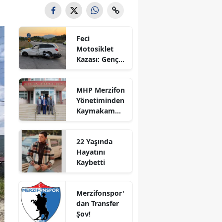
Bilecik
Bingöl
Feci
Motosiklet
Bitlis
Kazası: Genç
Sürücü
Bolu
Hayatını
MHP Merzifon
Kaybetti
Burdur
Yönetiminden
Kaymakam
Bursa
Ahmet
Karaaslan'a
Çanakkale
22 Yaşında
Ziyaret
Hayatını
Çankırı
Kaybetti
Çorum
Merzifonspor'
Denizli
dan Transfer
Şov!
Diyarbakır