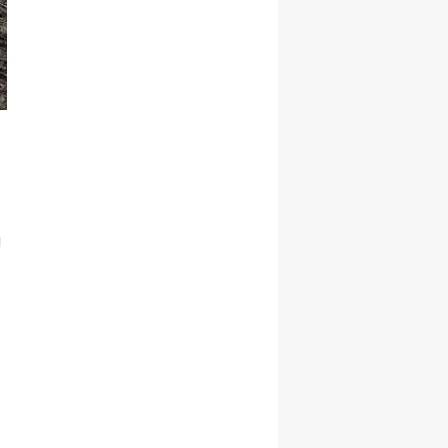
Samsun
Siirt
Sinop
Sivas
Tekirdağ
ı
Tokat
Trabzon
Tunceli
Şanlıurfa
Uşak
Van