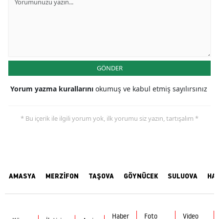
GÖNDER
Yorum yazma kurallarını
okumuş ve kabul etmiş sayılırsınız
* Bu içerik ile ilgili yorum yok, ilk yorumu siz yazın, tartışalım *
AMASYA
MERZİFON
TAŞOVA
GÖYNÜCEK
SULUOVA
HA
Haber
Foto
Video