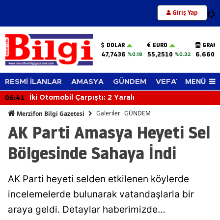
Giriş Yap
12
DOLAR
EURO
GRAM 
47,7436
55,2510
6.660,
%0.18
%0.32
MENÜ
RESMİ İLANLAR
AMASYA
GÜNDEM
VEFAT EDENLER
06:41
İki Otomobil Çarpıştı: 2 Yaralı
Galeriler
GÜNDEM
Merzifon Bilgi Gazetesi
AK Parti Amasya Heyeti Sel
Bölgesinde Sahaya İndi
AK Parti heyeti selden etkilenen köylerde
incelemelerde bulunarak vatandaşlarla bir
araya geldi. Detaylar haberimizde…