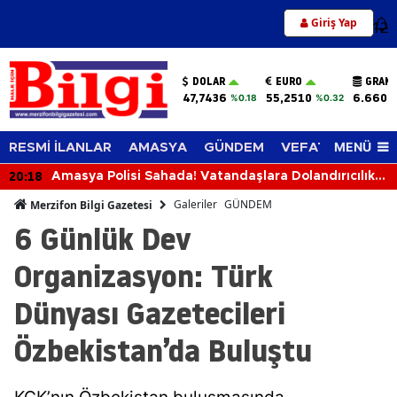
Giriş Yap
12
DOLAR
EURO
GRAM 
47,7436
55,2510
6.660,
%0.18
%0.32
MENÜ
RESMİ İLANLAR
AMASYA
GÜNDEM
VEFAT EDENLER
19:39
Merzifon’da Su Çilesi Bitiyor mu? Kargı Açıkladı
Galeriler
GÜNDEM
Merzifon Bilgi Gazetesi
6 Günlük Dev
Organizasyon: Türk
Dünyası Gazetecileri
Özbekistan’da Buluştu