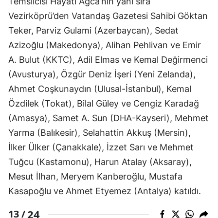
Temsilcisi Hayati Ağca’nın yanı sıra
Vezirköprü’den Vatandaş Gazetesi Sahibi Göktan
Teker, Parviz Gulami (Azerbaycan), Sedat
Azizoğlu (Makedonya), Alihan Pehlivan ve Emir
A. Bulut (KKTC), Adil Elmas ve Kemal Değirmenci
(Avusturya), Özgür Deniz İşeri (Yeni Zelanda),
Ahmet Coşkunaydın (Ulusal-İstanbul), Kemal
Özdilek (Tokat), Bilal Güley ve Cengiz Karadağ
(Amasya), Samet A. Sun (DHA-Kayseri), Mehmet
Yarma (Balıkesir), Selahattin Akkuş (Mersin),
İlker Ülker (Çanakkale), İzzet Sarı ve Mehmet
Tuğcu (Kastamonu), Harun Atalay (Aksaray),
Mesut İlhan, Meryem Kanberoğlu, Mustafa
Kasapoğlu ve Ahmet Etyemez (Antalya) katıldı.
24
13 /