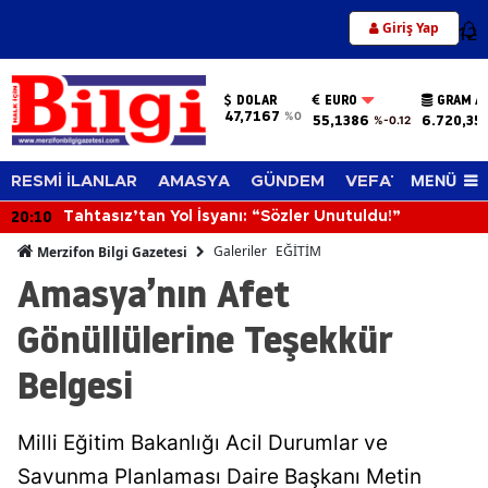
Giriş Yap
12
DOLAR
EURO
GRAM A
47,7167
%0
55,1386
6.720,35
%-0.12
MENÜ
RESMİ İLANLAR
AMASYA
GÜNDEM
VEFAT EDENLER
20:10
Tahtasız’tan Yol İsyanı: “Sözler Unutuldu!”
Galeriler
EĞİTİM
Merzifon Bilgi Gazetesi
Amasya’nın Afet
Gönüllülerine Teşekkür
Belgesi
Milli Eğitim Bakanlığı Acil Durumlar ve
Savunma Planlaması Daire Başkanı Metin