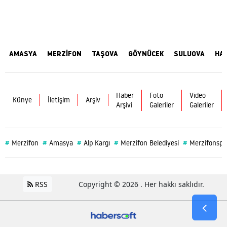
AMASYA
MERZİFON
TAŞOVA
GÖYNÜCEK
SULUOVA
HA
Haber
Foto
Video
Künye
İletişim
Arşiv
Arşivi
Galeriler
Galeriler
#
#
#
#
#
Merzifon
Amasya
Alp Kargı
Merzifon Belediyesi
Merzifonspo
RSS
Copyright © 2026 . Her hakkı saklıdır.