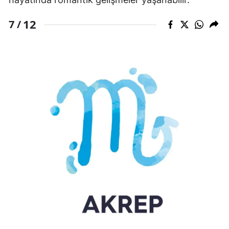
12
7 /