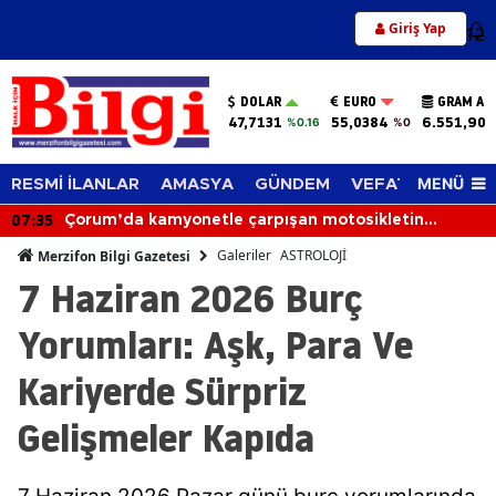
Giriş Yap
12
DOLAR
EURO
GRAM AL
47,7131
55,0384
6.551,90
%0.16
%0
MENÜ
RESMİ İLANLAR
AMASYA
GÜNDEM
VEFAT EDENLER
06:56
Otomobil Devrildi: 2 Kişi Yaralandı
Galeriler
ASTROLOJİ
Merzifon Bilgi Gazetesi
7 Haziran 2026 Burç
Yorumları: Aşk, Para Ve
Kariyerde Sürpriz
Gelişmeler Kapıda