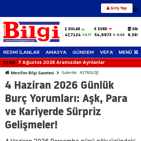
Giriş Yap
12
DOLAR
EURO
GRAM
47,7124
54,9973
6.589
%0.17
%-0.04
MENÜ
RESMİ İLANLAR
AMASYA
GÜNDEM
VEFAT EDENLER
10:45
Rüyada Kolonya Görmek Ne Anlama Gelir? Ferahlık
ve Güzel Haber Kapıda!
Galeriler
ASTROLOJİ
Merzifon Bilgi Gazetesi
4 Haziran 2026 Günlük
Burç Yorumları: Aşk, Para
ve Kariyerde Sürpriz
Gelişmeler!