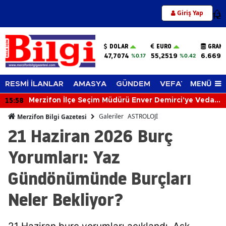
Giriş Yap
12
DOLAR
EURO
GRAM 
47,7074
55,2519
6.669,
%0.17
%0.42
MENÜ
RESMİ İLANLAR
AMASYA
GÜNDEM
VEFAT EDENLER
15:50
KGK'dan Gazetecilik Yasası İçin Kritik Adım! Taslak
Bakan Akın Gürlek'e Sunuldu
Galeriler
ASTROLOJİ
Merzifon Bilgi Gazetesi
21 Haziran 2026 Burç
Yorumları: Yaz
Gündönümünde Burçları
Neler Bekliyor?