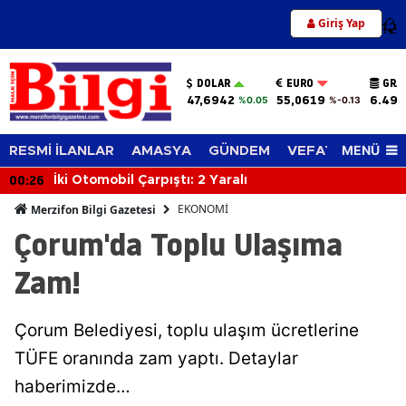
Giriş Yap
12
DOLAR
EURO
GRA
47,6942
55,0619
6.494
%0.05
%-0.13
MENÜ
RESMİ İLANLAR
AMASYA
GÜNDEM
VEFAT EDENLER
00:26
İki Otomobil Çarpıştı: 2 Yaralı
EKONOMİ
Merzifon Bilgi Gazetesi
Çorum'da Toplu Ulaşıma
Zam!
Çorum Belediyesi, toplu ulaşım ücretlerine
TÜFE oranında zam yaptı. Detaylar
haberimizde…