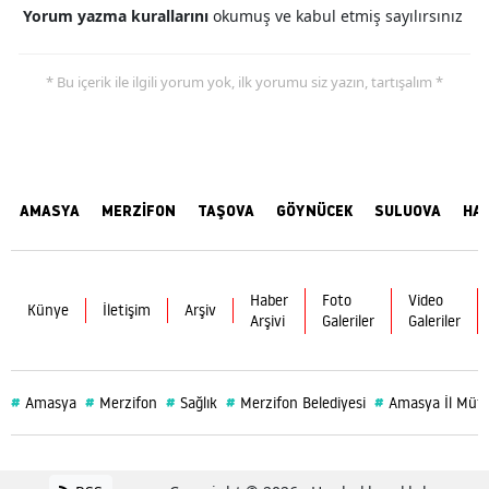
Yorum yazma kurallarını
okumuş ve kabul etmiş sayılırsınız
* Bu içerik ile ilgili yorum yok, ilk yorumu siz yazın, tartışalım *
AMASYA
MERZİFON
TAŞOVA
GÖYNÜCEK
SULUOVA
HA
Haber
Foto
Video
Künye
İletişim
Arşiv
Arşivi
Galeriler
Galeriler
#
#
#
#
#
Amasya
Merzifon
Sağlık
Merzifon Belediyesi
Amasya İl Müf