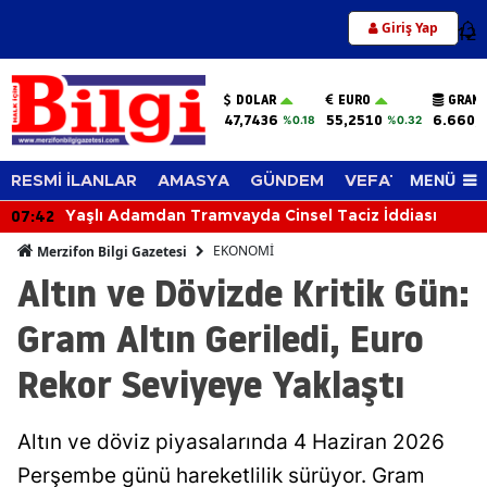
Giriş Yap
12
DOLAR
EURO
GRAM 
47,7436
55,2510
6.660,
%0.18
%0.32
MENÜ
RESMİ İLANLAR
AMASYA
GÜNDEM
VEFAT EDENLER
07:42
Yaşlı Adamdan Tramvayda Cinsel Taciz İddiası
EKONOMİ
Merzifon Bilgi Gazetesi
Altın ve Dövizde Kritik Gün:
Gram Altın Geriledi, Euro
Rekor Seviyeye Yaklaştı
Altın ve döviz piyasalarında 4 Haziran 2026
Perşembe günü hareketlilik sürüyor. Gram