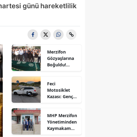
artesi günü hareketlilik
Bilecik
Bingöl
Bitlis
Bolu
Merzifon
Burdur
Gözyaşlarına
Boğuldu!
Bursa
Sercan
Nevcanoğlu
Çanakkale
Feci
Son
Motosiklet
Yolculuğuna
Çankırı
Kazası: Genç
Uğurlandı
Sürücü
Çorum
Hayatını
MHP Merzifon
Kaybetti
Denizli
Yönetiminden
Kaymakam
Diyarbakır
Ahmet