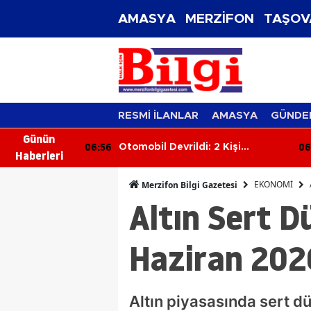
AMASYA
MERZİFON
TAŞOV
RESMİ İLANLAR
AMASYA
GÜNDE
Günün
06:56
06
tle çarpışan
Otomobil Devrildi: 2 Kişi
Haberleri
üsü hayatını
Yaralandı
EKONOMİ
Merzifon Bilgi Gazetesi
Altın Sert D
Haziran 202
Altın piyasasında sert d