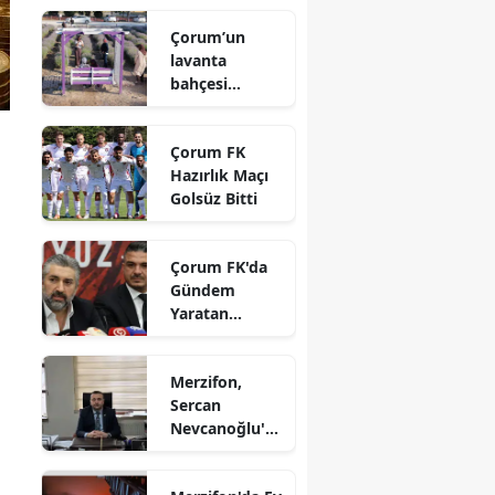
Karaaslan'a
Edirne
Çorum’un
Ziyaret
lavanta
Elazığ
bahçesi
vatandaşların
Erzincan
gözdesi oldu
Çorum FK
Erzurum
Hazırlık Maçı
Golsüz Bitti
Eskişehir
Gaziantep
Çorum FK'da
Gündem
Giresun
Yaratan
Açıklamalar
Gümüşhane
Merzifon,
Hakkari
Sercan
Nevcanoğlu'n
Hatay
u Son
Yolculuğuna
Isparta