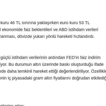
 kuru 46 TL sınırına yaklaşırken euro kuru 53 TL
l ekonomide faiz beklentileri ve ABD istihdam verileri
anması, dövizde yukarı yönlü hareketi hızlandırdı.
üçlü istihdam verilerinin ardından FED’in faiz indirim
irtiyor. Bu durumun altın üzerinde baskı oluşturduğu ifade
ede daha temkinli hareket ettiği değerlendiriliyor. Özellikl
in iç piyasadaki gram altın fiyatlarını doğrudan etkilediğ