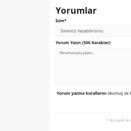
Yorumlar
İsim*
Yorum Yazın (500 Karakter)
Yorum yazma kurallarını
okumuş ve k
* Bu içerik ile