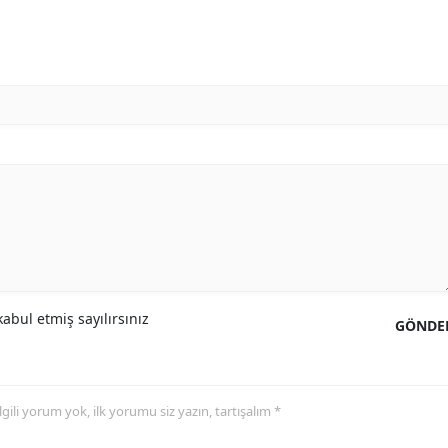
abul etmiş sayılırsınız
GÖNDE
 ilgili yorum yok, ilk yorumu siz yazın, tartışalım *