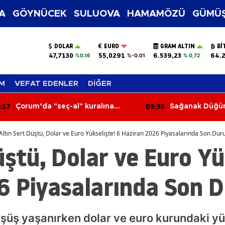
A
GÖYNÜCEK
SULUOVA
HAMAMÖZÜ
GÜMÜŞ
DOLAR
EURO
GRAM ALTIN
BI
47,7130
55,0291
6.539,23
64.
%0.16
%-0.01
% 0,72
M
VEFAT EDENLER
DİĞER
:17
05:38
Çorum’da "seç-al" kuralına
Sağanak Düğünü
uymayan pazar esnafının
Davetlilerin Ü
tezgahı kapatıldı
Altın Sert Düştü, Dolar ve Euro Yükselişte! 6 Haziran 2026 Piyasalarında Son Du
üştü, Dolar ve Euro Yü
6 Piyasalarında Son 
üşüş yaşanırken dolar ve euro kurundaki yük