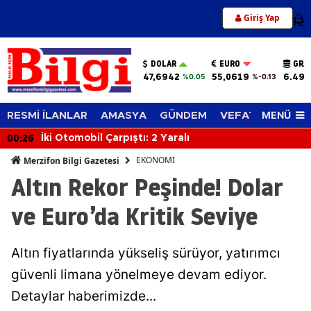
Giriş Yap
12
DOLAR
EURO
GRA
47,6942
55,0619
6.494
%0.05
%-0.13
MENÜ
RESMİ İLANLAR
AMASYA
GÜNDEM
VEFAT EDENLER
00:26
İki Otomobil Çarpıştı: 2 Yaralı
EKONOMİ
Merzifon Bilgi Gazetesi
Altın Rekor Peşinde! Dolar
ve Euro’da Kritik Seviye
Altın fiyatlarında yükseliş sürüyor, yatırımcı
güvenli limana yönelmeye devam ediyor.
Detaylar haberimizde...