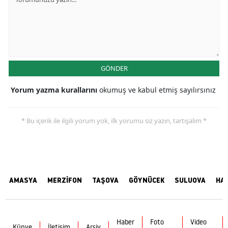
GÖNDER
Yorum yazma kurallarını
okumuş ve kabul etmiş sayılırsınız
* Bu içerik ile ilgili yorum yok, ilk yorumu siz yazın, tartışalım *
AMASYA
MERZİFON
TAŞOVA
GÖYNÜCEK
SULUOVA
HA
Haber
Foto
Video
Künye
İletişim
Arşiv