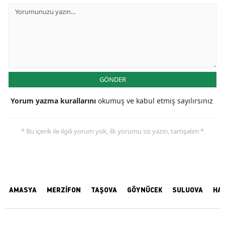
GÖNDER
Yorum yazma kurallarını
okumuş ve kabul etmiş sayılırsınız
* Bu içerik ile ilgili yorum yok, ilk yorumu siz yazın, tartışalım *
AMASYA
MERZİFON
TAŞOVA
GÖYNÜCEK
SULUOVA
HA