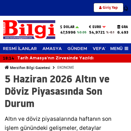
Giriş Yap
12
DOLAR
EURO
GRAM
47,5996
54,9721
6.493,
%0.05
%-0.1
MENÜ
RESMİ İLANLAR
AMASYA
GÜNDEM
VEFAT EDENLER
18:14
Tarih Amasya'nın Zirvesinde Yazıldı
EKONOMİ
Merzifon Bilgi Gazetesi
5 Haziran 2026 Altın ve
Döviz Piyasasında Son
Durum
Altın ve döviz piyasalarında haftanın son
işlem günündeki gelişmeler, detaylar