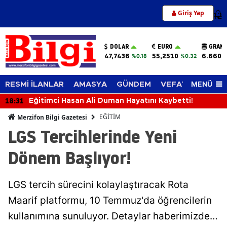
Giriş Yap
12
DOLAR
EURO
GRAM 
47,7436
55,2510
6.660,
%0.18
%0.32
MENÜ
RESMİ İLANLAR
AMASYA
GÜNDEM
VEFAT EDENLER
18:31
Eğitimci Hasan Ali Duman Hayatını Kaybetti!
EĞİTİM
Merzifon Bilgi Gazetesi
LGS Tercihlerinde Yeni
Dönem Başlıyor!
LGS tercih sürecini kolaylaştıracak Rota
Maarif platformu, 10 Temmuz'da öğrencilerin
kullanımına sunuluyor. Detaylar haberimizde…