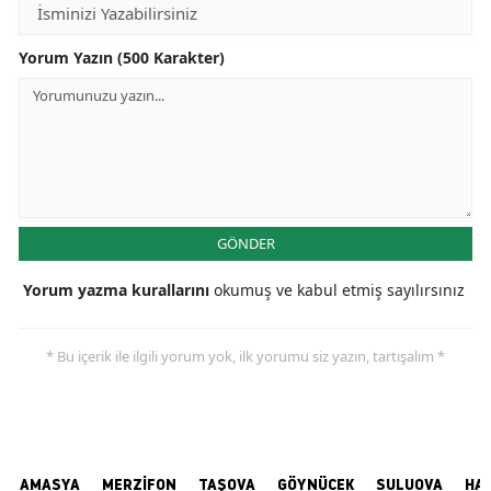
Yorum Yazın (500 Karakter)
GÖNDER
Yorum yazma kurallarını
okumuş ve kabul etmiş sayılırsınız
* Bu içerik ile ilgili yorum yok, ilk yorumu siz yazın, tartışalım *
AMASYA
MERZİFON
TAŞOVA
GÖYNÜCEK
SULUOVA
HA