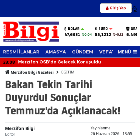
Giriş Yap
12
DOLAR
EURO
GRAM
47,6931
55,1212
6.495
%0.04
%-0.12
MENÜ
RESMİ İLANLAR
AMASYA
GÜNDEM
VEFAT EDENLER
23:08
Merzifon OSB'de Gelecek Konuşuldu
EĞİTİM
Merzifon Bilgi Gazetesi
Bakan Tekin Tarihi
Duyurdu! Sonuçlar
Temmuz'da Açıklanacak!
Merzifon Bilgi
Yayınlanma
26 Haziran 2026 - 13:55
Editör