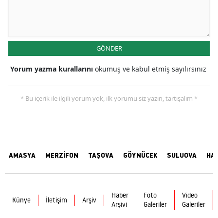
GÖNDER
Yorum yazma kurallarını
okumuş ve kabul etmiş sayılırsınız
* Bu içerik ile ilgili yorum yok, ilk yorumu siz yazın, tartışalım *
AMASYA
MERZİFON
TAŞOVA
GÖYNÜCEK
SULUOVA
HA
Haber
Foto
Video
Künye
İletişim
Arşiv
Arşivi
Galeriler
Galeriler