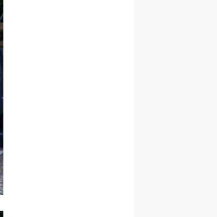
Yozgat
Zonguldak
Aksaray
Bayburt
Karaman
Kırıkkale
Batman
Şırnak
Bartın
Ardahan
Iğdır