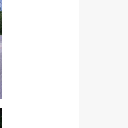
Samsun
Siirt
Sinop
Sivas
Tekirdağ
Tokat
Trabzon
Tunceli
Şanlıurfa
Uşak
Van