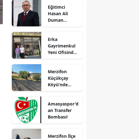
Yangın!
Eğitimci
Alevler İlçenin
Edirne
Hasan Ali
Birçok
Duman
Noktasından
Elazığ
Hayatını
Görülüyor
Kaybetti!
Erzincan
Erka
Gayrimenkul
Erzurum
Yeni Ofisinde
Eskişehir
Hizmete
Başladı!
Gaziantep
Merzifon
“Gayrimenkul
Küçükçay
Almak İçin
Giresun
Köyü’nde
Doğru Zaman”
Arazi Yangını:
Gümüşhane
50 Dönüm
Amasyaspor'd
Alan Zarar
Hakkari
an Transfer
Gördü
Bombası!
Hatay
Isparta
Merzifon İlçe