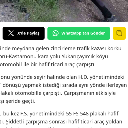
X'de Paylaş
Whatsapp'tan Gönder
nde meydana gelen zincirleme trafik kazası korku
prü-Kastamonu kara yolu Yukarıçayırcık köyü
omobil ile bir hafif ticari araç çarpıştı.
amonu yönünde seyir halinde olan H.D. yönetimindeki
” dönüşü yapmak istediği sırada aynı yönde ilerleyen
lakalı otomobille çarpıştı. Çarpışmanın etkisiyle
ı şeride geçti.
 bu kez F.S. yönetimindeki 55 FS 548 plakalı hafif
tı. Şiddetli çarpışma sonrası hafif ticari araç yoldan