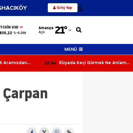
Giriş Yap
HACIKÖY
12
Adana
21
°
ITCOIN USD
Amasya
Adıyaman
Açık
830,22
%-0.259
Afyonkarahisar
MENÜ
Ağrı
10:15
Görmek Ne Anlama
Altın ve Dövizde Haftanın Son
Amasya
Keçi Görmenin
Günü!
Tabiri
Ankara
a Çarpan
Antalya
Artvin
Aydın
Balıkesir