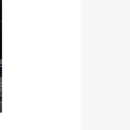
Yalova
Karabük
Kilis
Osmaniye
Düzce