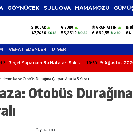
A
GÖYNÜCEK
SULUOVA
HAMAMÖZÜ
GÜMÜŞ
DOLAR
EURO
GRAM ALTIN
B
47,7436
55,2510
6.660,55
64.
%0.18
%0.32
% 2,59
M
VEFAT EDENLER
DİĞER
:53
10:34
9 Ağustos 2026 Aramızdan
Rüyada Keçi 
Ayrılanlar
Geliyor? İşte 
Şaşırtıcı Rüya 
cirleme Kaza: Otobüs Durağına Çarpan Araçta 5 Yaralı
Kaza: Otobüs Durağın
alı
Yayınlanma