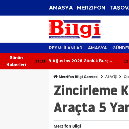
AMASYA
MERZİFON
TAŞOV
RESMİ İLANLAR
AMASYA
GÜNDE
Günün
11:12
10
nlük Burç
Reçel Yaparken Bu Hataları Sakın
Haberleri
Gökyüzü Kimi
Yapmayın! Kıvamı ve Lezzeti
a Sınayacak?
Tutturmanın Püf Noktaları
ASAYİŞ
Zin
Merzifon Bilgi Gazetesi
Zincirleme 
Araçta 5 Yar
Merzifon Bilgi