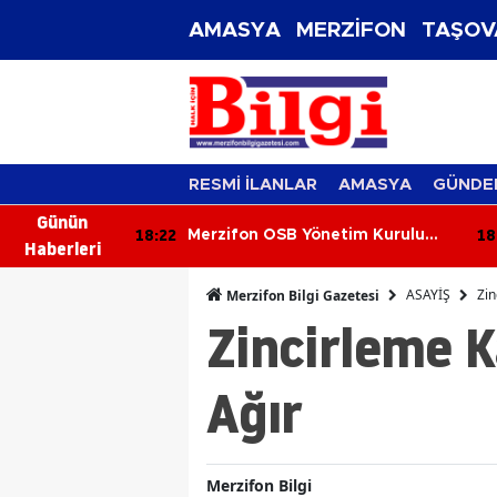
AMASYA
MERZİFON
TAŞOV
RESMİ İLANLAR
AMASYA
GÜNDE
Günün
18:02
17
tim Kurulu
Merzifonspor’da Şok İstifa!
Haberleri
Başkan Kazım Gül Görevi Bıraktı
ASAYİŞ
Zin
Merzifon Bilgi Gazetesi
Zincirleme K
Ağır
Merzifon Bilgi