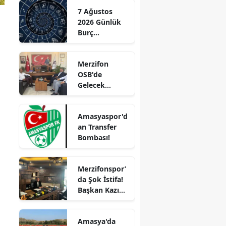
Başladı!
7 Ağustos
“Gayrimenkul
Edirne
2026 Günlük
Almak İçin
Burç
Doğru Zaman”
Elazığ
Yorumları:
Aşkta
Erzincan
Merzifon
Sürprizler,
OSB'de
Erzurum
Parada Yeni
Gelecek
Fırsatlar
Eskişehir
Konuşuldu
Kapıda!
Gaziantep
Amasyaspor'd
an Transfer
Giresun
Bombası!
Gümüşhane
Merzifonspor’
Hakkari
da Şok İstifa!
Başkan Kazım
Hatay
Gül Görevi
Bıraktı
Isparta
Amasya'da