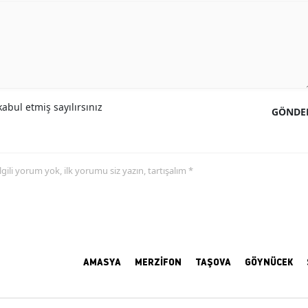
abul etmiş sayılırsınız
GÖNDE
 ilgili yorum yok, ilk yorumu siz yazın, tartışalım *
AMASYA
MERZİFON
TAŞOVA
GÖYNÜCEK