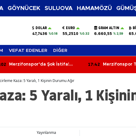
A
GÖYNÜCEK
SULUOVA
HAMAMÖZÜ
GÜMÜŞ
DOLAR
EURO
GRAM ALTIN
B
47,7436
55,2510
6.660,55
65.
%0.18
%0.32
% 2,59
M
VEFAT EDENLER
DİĞER
:42
17:25
Merzifonspor Tesis Sorununu
Merzifon Küçü
Çözdü!
Arazi Yangını:
Zarar Gördü
cirleme Kaza: 5 Yaralı, 1 Kişinin Durumu Ağır
aza: 5 Yaralı, 1 Kişin
Yayınlanma