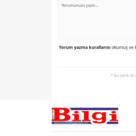
Yorum yazma kurallarını
okumuş ve k
* Bu içerik ile