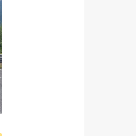
Malatya
Manisa
Kahramanmaraş
Mardin
Muğla
Muş
Nevşehir
Niğde
Ordu
Rize
Sakarya