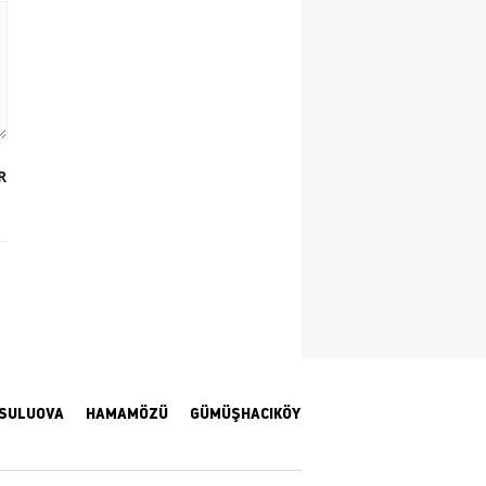
Yozgat
Zonguldak
Aksaray
Bayburt
R
Karaman
Kırıkkale
Batman
Şırnak
Bartın
SULUOVA
HAMAMÖZÜ
GÜMÜŞHACIKÖY
Ardahan
Iğdır