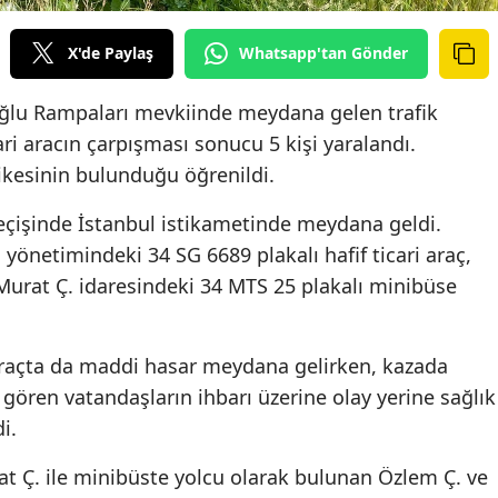
X'de Paylaş
Whatsapp'tan Gönder
ğlu Rampaları mevkiinde meydana gelen trafik
ari aracın çarpışması sonucu 5 kişi yaralandı.
likesinin bulunduğu öğrenildi.
çişinde İstanbul istikametinde meydana geldi.
. yönetimindeki 34 SG 6689 plakalı hafif ticari araç,
Murat Ç. idaresindeki 34 MTS 25 plakalı minibüse
 araçta da maddi hasar meydana gelirken, kazada
 gören vatandaşların ihbarı üzerine olay yerine sağlık
i.
 Ç. ile minibüste yolcu olarak bulunan Özlem Ç. ve