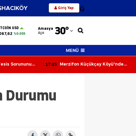
Giriş Yap
HACIKÖY
12
Adana
30
°
ITCOIN USD
Amasya
Adıyaman
Açık
067,62
%0.055
Afyonkarahisar
MENÜ
Ağrı
17:04
kçay Köyü’nde
MHP Merzifon İlçe Teşkilatından
Amasya
 50 Dönüm Alan
Resmi Kurumlara Ziyaret
Ankara
in Durumu
Antalya
Artvin
Aydın
Balıkesir