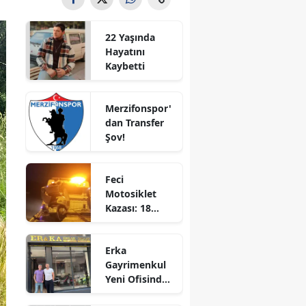
Bilecik
22 Yaşında
Bingöl
Hayatını
Kaybetti
Bitlis
Bolu
Merzifonspor'
dan Transfer
Burdur
Şov!
Bursa
Feci
Çanakkale
Motosiklet
Kazası: 18
Çankırı
Yaşındaki
Genç Hayatını
Çorum
Erka
Kaybetti
Gayrimenkul
Denizli
Yeni Ofisinde
Hizmete
Diyarbakır