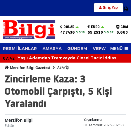
Giriş Yap
12
DOLAR
EURO
GRAM 
47,7436
55,2510
6.660,
%0.18
%0.32
MENÜ
RESMİ İLANLAR
AMASYA
GÜNDEM
VEFAT EDENLER
07:42
Yaşlı Adamdan Tramvayda Cinsel Taciz İddiası
ASAYİŞ
Merzifon Bilgi Gazetesi
Zincirleme Kaza: 3
Otomobil Çarpıştı, 5 Kişi
Yaralandı
Merzifon Bilgi
Yayınlanma
01 Temmuz 2026 - 02:33
Editör