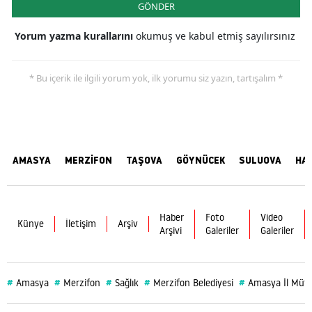
GÖNDER
Yorum yazma kurallarını
okumuş ve kabul etmiş sayılırsınız
* Bu içerik ile ilgili yorum yok, ilk yorumu siz yazın, tartışalım *
AMASYA
MERZİFON
TAŞOVA
GÖYNÜCEK
SULUOVA
HA
Haber
Foto
Video
Künye
İletişim
Arşiv
Arşivi
Galeriler
Galeriler
#
#
#
#
#
Amasya
Merzifon
Sağlık
Merzifon Belediyesi
Amasya İl Müf