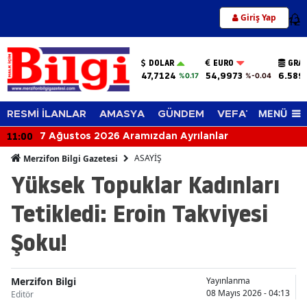
Giriş Yap
12
DOLAR
EURO
GRAM
47,7124
54,9973
6.589
%0.17
%-0.04
MENÜ
RESMİ İLANLAR
AMASYA
GÜNDEM
VEFAT EDENLER
11:00
7 Ağustos 2026 Aramızdan Ayrılanlar
ASAYİŞ
Merzifon Bilgi Gazetesi
Yüksek Topuklar Kadınları
Tetikledi: Eroin Takviyesi
Şoku!
Merzifon Bilgi
Yayınlanma
08 Mayıs 2026 - 04:13
Editör