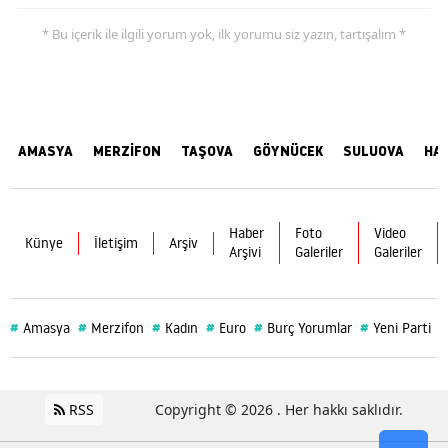
* Bu içerik ile ilgili yorum yok, ilk yorumu siz yazın, tartışalım *
AMASYA
MERZİFON
TAŞOVA
GÖYNÜCEK
SULUOVA
HA
Haber
Foto
Video
Künye
İletişim
Arşiv
Arşivi
Galeriler
Galeriler
#
#
#
#
#
#
#
Amasya
Merzifon
Kadın
Euro
Burç Yorumlar
Yeni Parti
RSS
Copyright © 2026 . Her hakkı saklıdır.