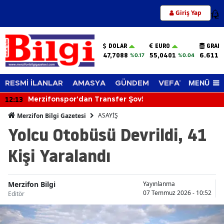
Giriş Yap
12
DOLAR
EURO
GRAM 
47,7088
55,0401
6.611,
%0.17
%0.04
MENÜ
RESMİ İLANLAR
AMASYA
GÜNDEM
VEFAT EDENLER
12:13
Merzifonspor'dan Transfer Şov!
ASAYİŞ
Merzifon Bilgi Gazetesi
Yolcu Otobüsü Devrildi, 41
Kişi Yaralandı
Merzifon Bilgi
Yayınlanma
07 Temmuz 2026 - 10:52
Editör