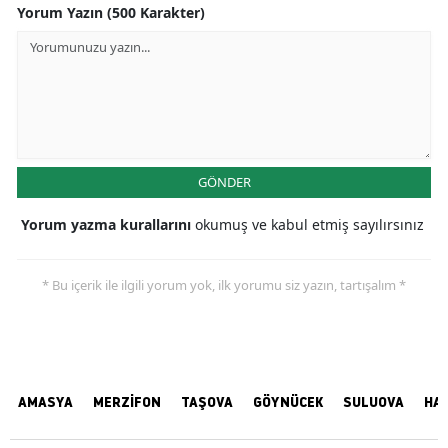
Yorum Yazın (500 Karakter)
GÖNDER
Yorum yazma kurallarını
okumuş ve kabul etmiş sayılırsınız
* Bu içerik ile ilgili yorum yok, ilk yorumu siz yazın, tartışalım *
AMASYA
MERZİFON
TAŞOVA
GÖYNÜCEK
SULUOVA
HA