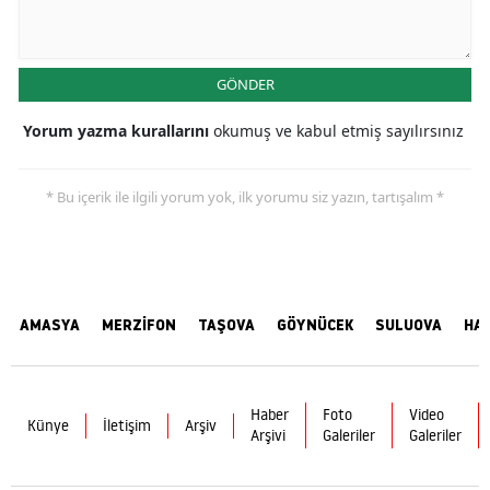
GÖNDER
Yorum yazma kurallarını
okumuş ve kabul etmiş sayılırsınız
* Bu içerik ile ilgili yorum yok, ilk yorumu siz yazın, tartışalım *
AMASYA
MERZİFON
TAŞOVA
GÖYNÜCEK
SULUOVA
HA
Haber
Foto
Video
Künye
İletişim
Arşiv
Arşivi
Galeriler
Galeriler