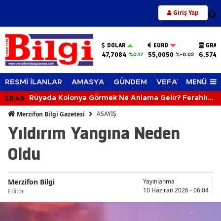
Giriş Yap
12
DOLAR
EURO
GRAM
47,7084
55,0050
6.574,
%0.17
%-0.02
MENÜ
RESMİ İLANLAR
AMASYA
GÜNDEM
VEFAT EDENLER
10:45
Rüyada Kolonya Görmek Ne Anlama Gelir? Ferahlık
ve Güzel Haber Kapıda!
ASAYİŞ
Merzifon Bilgi Gazetesi
Yıldırım Yangına Neden
Oldu
Merzifon Bilgi
Yayınlanma
10 Haziran 2026 - 06:04
Editör