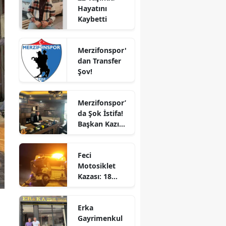
Hayatını
Bilecik
Kaybetti
Bingöl
Merzifonspor'
Bitlis
dan Transfer
Şov!
Bolu
Burdur
Merzifonspor’
da Şok İstifa!
Bursa
Başkan Kazım
Gül Görevi
Çanakkale
Bıraktı
Feci
Çankırı
Motosiklet
Kazası: 18
Çorum
Yaşındaki
Denizli
Genç Hayatını
Erka
Kaybetti
Diyarbakır
Gayrimenkul