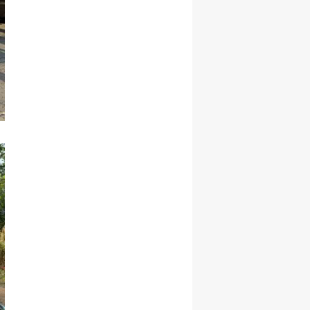
Yalova
Karabük
Kilis
Osmaniye
Düzce