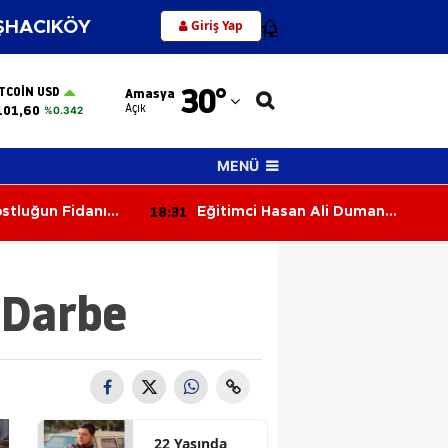
Giriş Yap
HACIKÖY
12
Adana
30
°
ITCOIN USD
Amasya
Adıyaman
Açık
101,60
%0.342
Afyonkarahisar
MENÜ
Ağrı
18:22
 Ali Duman
Merzifon OSB Yönetim Kurulu
Amasya
ti!
Toplandı
Ankara
 Darbe
Antalya
Artvin
Aydın
Balıkesir
22 Yaşında