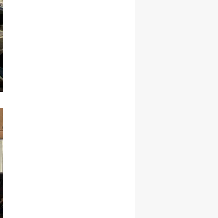
Yozgat
Zonguldak
Aksaray
Bayburt
Karaman
Kırıkkale
Batman
Şırnak
Bartın
Ardahan
Iğdır