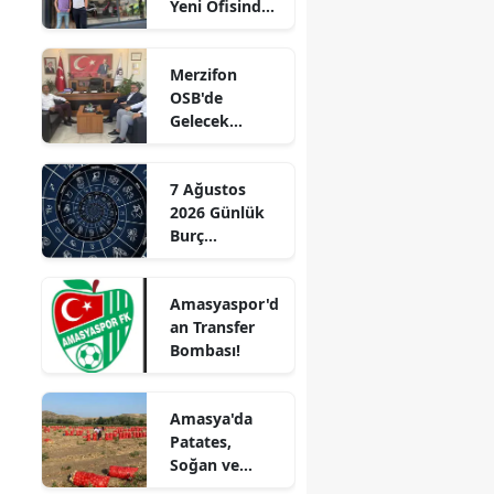
Yeni Ofisinde
Edirne
Hizmete
Başladı!
Elazığ
Merzifon
“Gayrimenkul
OSB'de
Almak İçin
Erzincan
Gelecek
Doğru Zaman”
Konuşuldu
Erzurum
7 Ağustos
Eskişehir
2026 Günlük
Burç
Gaziantep
Yorumları:
Aşkta
Giresun
Amasyaspor'd
Sürprizler,
an Transfer
Parada Yeni
Gümüşhane
Bombası!
Fırsatlar
Kapıda!
Hakkari
Amasya'da
Hatay
Patates,
Soğan ve
Isparta
Cevizde İyi