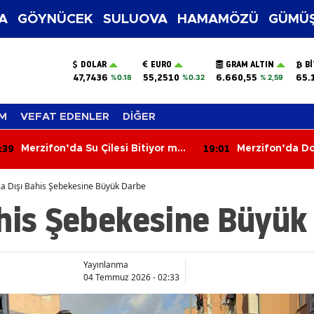
A
GÖYNÜCEK
SULUOVA
HAMAMÖZÜ
GÜMÜŞ
DOLAR
EURO
GRAM ALTIN
B
47,7436
55,2510
6.660,55
65.
%0.18
%0.32
% 2,59
M
VEFAT EDENLER
DİĞER
:01
18:31
Merzifon’da Dostluğun Fidanı
Eğitimci Hasan
Dikildi!
Hayatını Kaybet
a Dışı Bahis Şebekesine Büyük Darbe
ahis Şebekesine Büyük
Yayınlanma
04 Temmuz 2026 - 02:33