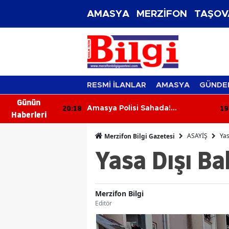
AMASYA
MERZİFON
TAŞOV
RESMİ İLANLAR
AMASYA
GÜNDE
Günün
19:39
19
ada!
Merzifon’da Su Çilesi Bitiyor mu?
Haberleri
ırıcılık,
Kargı Açıkladı
Uyarısı
ASAYİŞ
Yas
Merzifon Bilgi Gazetesi
Yasa Dışı B
Merzifon Bilgi
Editör