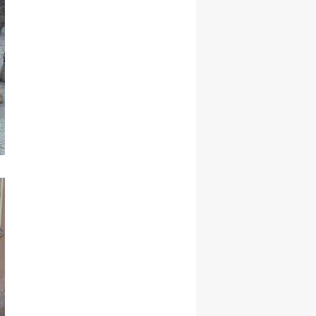
Malatya
Manisa
Kahramanmaraş
Mardin
Muğla
Muş
Nevşehir
Niğde
Ordu
Rize
Sakarya