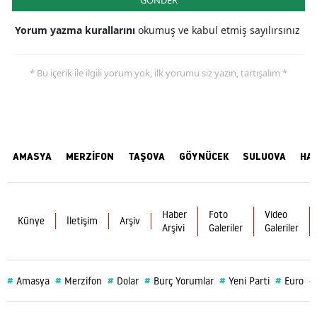
GÖNDER
Yorum yazma kurallarını
okumuş ve kabul etmiş sayılırsınız
* Bu içerik ile ilgili yorum yok, ilk yorumu siz yazın, tartışalım *
AMASYA
MERZİFON
TAŞOVA
GÖYNÜCEK
SULUOVA
HA
Haber
Foto
Video
Künye
İletişim
Arşiv
Arşivi
Galeriler
Galeriler
#
#
#
#
#
#
#
Amasya
Merzifon
Dolar
Burç Yorumlar
Yeni Parti
Euro