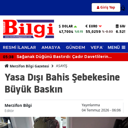
Giriş Yap
12
DOLAR
EURO
GRAM
47,7004
55,0259
6.525
%0.15
%-0.03
MENÜ
RESMİ İLANLAR
AMASYA
GÜNDEM
VEFAT EDENLER
05:38
Sağanak Düğünü Bastırdı: Çadır Davetlilerin
Üzerine Çöktü
ASAYİŞ
Merzifon Bilgi Gazetesi
Yasa Dışı Bahis Şebekesine
Büyük Baskın
Merzifon Bilgi
Yayınlanma
04 Temmuz 2026 - 06:06
Editör