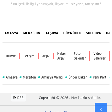
* Bu içerik ile ilgili yorum yok, ilk yorumu siz yazın, tartışalım *
AMASYA
MERZİFON
TAŞOVA
GÖYNÜCEK
SULUOVA
HA
Haber
Foto
Video
Künye
İletişim
Arşiv
Arşivi
Galeriler
Galeriler
#
#
#
#
#
#
Amasya
Merzifon
Amasya Valiliği
Önder Bakan
Yeni Parti
RSS
Copyright © 2026 . Her hakkı saklıdır.