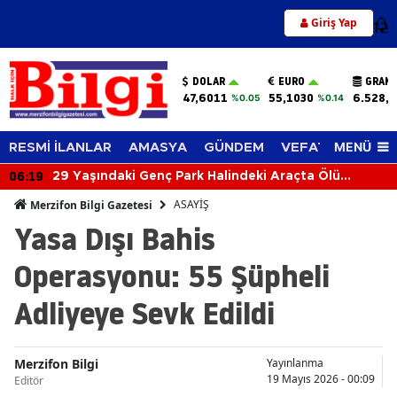
Giriş Yap
12
DOLAR
EURO
GRAM 
47,6011
55,1030
6.528,3
%0.05
%0.14
MENÜ
RESMİ İLANLAR
AMASYA
GÜNDEM
VEFAT EDENLER
06:19
29 Yaşındaki Genç Park Halindeki Araçta Ölü
Bulundu
ASAYİŞ
Merzifon Bilgi Gazetesi
Yasa Dışı Bahis
Operasyonu: 55 Şüpheli
Adliyeye Sevk Edildi
Merzifon Bilgi
Yayınlanma
19 Mayıs 2026 - 00:09
Editör