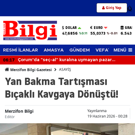
Giriş Yap
12
DOLAR
EURO
GRAM
47,6856
55,0373
6.543,
%0.11
%-0.01
MENÜ
RESMİ İLANLAR
AMASYA
GÜNDEM
VEFAT EDENLER
06:17
Çorum’da "seç-al" kuralına uymayan pazar
esnafının tezgahı kapatıldı
ASAYİŞ
Merzifon Bilgi Gazetesi
Yan Bakma Tartışması
Bıçaklı Kavgaya Dönüştü!
Merzifon Bilgi
Yayınlanma
19 Haziran 2026 - 00:28
Editör