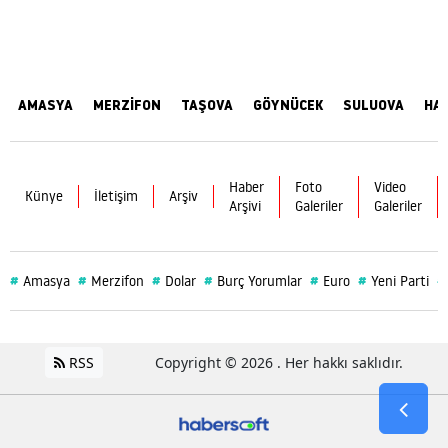
AMASYA
MERZİFON
TAŞOVA
GÖYNÜCEK
SULUOVA
HA
Haber
Foto
Video
Künye
İletişim
Arşiv
Arşivi
Galeriler
Galeriler
#
#
#
#
#
#
#
Amasya
Merzifon
Dolar
Burç Yorumlar
Euro
Yeni Parti
RSS
Copyright © 2026 . Her hakkı saklıdır.