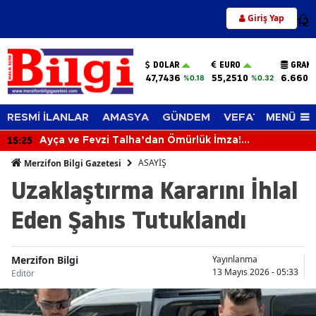
Giriş Yap
12
DOLAR
EURO
GRAM 
47,7436
55,2510
6.660,
%0.18
%0.32
MENÜ
RESMİ İLANLAR
AMASYA
GÜNDEM
VEFAT EDENLER
15:25
Ayça ve Fevzi Talha’dan Ömürlük İmza!
Mutluluklarına Sevenleri Ortak Oldu
ASAYİŞ
Merzifon Bilgi Gazetesi
Uzaklaştırma Kararını İhlal
Eden Şahıs Tutuklandı
Merzifon Bilgi
Yayınlanma
13 Mayıs 2026 - 05:33
Editör