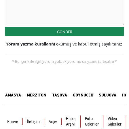
GÖNDER
Yorum yazma kurallarını
okumuş ve kabul etmiş sayılırsınız
* Bu içerik ile ilgili yorum yok, ilk yorumu siz yazın, tartışalım *
AMASYA
MERZİFON
TAŞOVA
GÖYNÜCEK
SULUOVA
HA
Haber
Foto
Video
Künye
İletişim
Arşiv
Arşivi
Galeriler
Galeriler