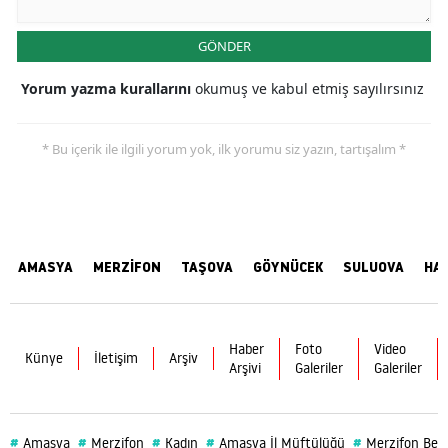
GÖNDER
Yorum yazma kurallarını
okumuş ve kabul etmiş sayılırsınız
* Bu içerik ile ilgili yorum yok, ilk yorumu siz yazın, tartışalım *
AMASYA
MERZİFON
TAŞOVA
GÖYNÜCEK
SULUOVA
HA
Haber
Foto
Video
Künye
İletişim
Arşiv
Arşivi
Galeriler
Galeriler
#
#
#
#
#
Amasya
Merzifon
Kadın
Amasya İl Müftülüğü
Merzifon Bele