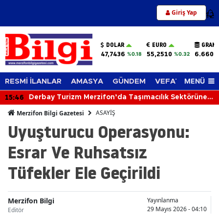
Giriş Yap
12
DOLAR
EURO
GRAM 
47,7436
55,2510
6.660,
%0.18
%0.32
MENÜ
RESMİ İLANLAR
AMASYA
GÜNDEM
VEFAT EDENLER
15:46
Derbay Turizm Merzifon’da Taşımacılık Sektörüne
İddialı Giriyor!
ASAYİŞ
Merzifon Bilgi Gazetesi
Uyuşturucu Operasyonu:
Esrar Ve Ruhsatsız
Tüfekler Ele Geçirildi
Merzifon Bilgi
Yayınlanma
29 Mayıs 2026 - 04:10
Editör