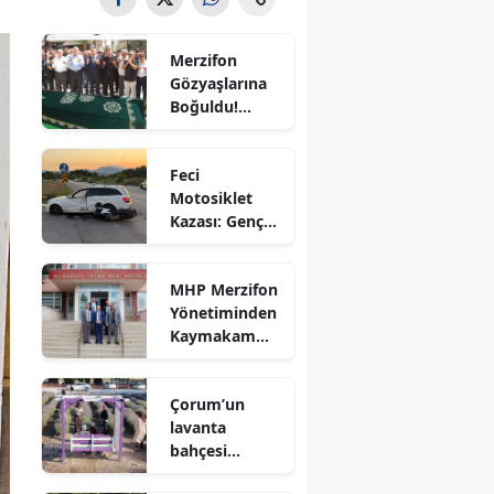
Bilecik
Merzifon
Bingöl
Gözyaşlarına
Boğuldu!
Bitlis
Sercan
Nevcanoğlu
Bolu
Feci
Son
Motosiklet
Yolculuğuna
Burdur
Kazası: Genç
Uğurlandı
Sürücü
Bursa
Hayatını
MHP Merzifon
Kaybetti
Çanakkale
Yönetiminden
Kaymakam
Çankırı
Ahmet
Karaaslan'a
Çorum
Çorum’un
Ziyaret
lavanta
Denizli
bahçesi
vatandaşların
Diyarbakır