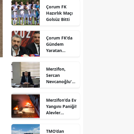
gözdesi oldu
Çorum FK
Edirne
Hazırlık Maçı
Golsüz Bitti
Elazığ
Erzincan
Çorum FK'da
Gündem
Erzurum
Yaratan
Eskişehir
Açıklamalar
Gaziantep
Merzifon,
Sercan
Giresun
Nevcanoğlu'n
u Son
Gümüşhane
Yolculuğuna
Merzifon'da Ev
Uğurluyor
Hakkari
Yangını Paniği!
Alevler
Hatay
Büyümeden
Kontrol Altına
Isparta
TMO’dan
Alındı