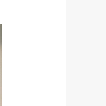
Malatya
Manisa
Kahramanmaraş
Mardin
Muğla
Muş
Nevşehir
Niğde
Ordu
Rize
Sakarya