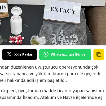
X'de Paylaş
Whatsapp'tan Gönder
afından düzenlenen uyuşturucu operasyonunda çok
tsız tabanca ve yüklü miktarda para ele geçirildi.
i hakkında adli işlem başlatıldı.
kipleri, uyuşturucu madde ticareti yapan şahıslara
kapsamında İlkadım, Atakum ve Havza ilçelerinde eş