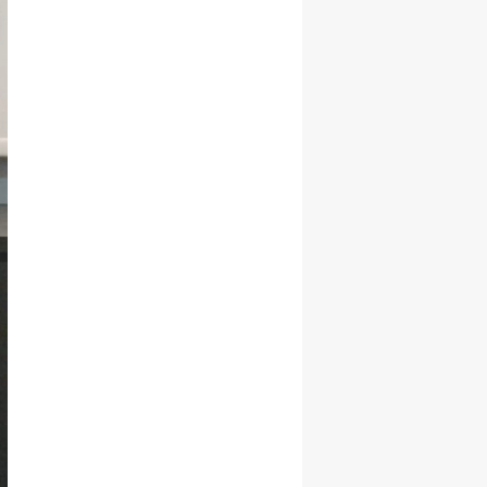
Yozgat
Zonguldak
Aksaray
Bayburt
Karaman
Kırıkkale
Batman
Şırnak
Bartın
Ardahan
Iğdır