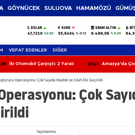
A
GÖYNÜCEK
SULUOVA
HAMAMÖZÜ
GÜMÜŞ
DOLAR
EURO
GRAM ALTIN
BI
47,7210
55,0404
6.496,06
64.3
%0.05
%-0.13
% 0,05
M
VEFAT EDENLER
DİĞER
:47
23:08
Amasya’da Çocuklar Ekrandan
Merzifon OSB'
Uzaklaştı, Sanatla Buluştu!
Konuşuldu
şturucu Operasyonu: Çok Sayıda Madde ve Silah Ele Geçirildi
Operasyonu: Çok Sayı
irildi
Yayınlanma