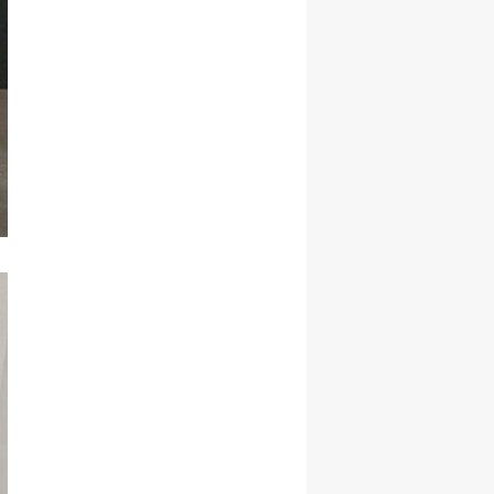
Yalova
Karabük
Kilis
Osmaniye
Düzce