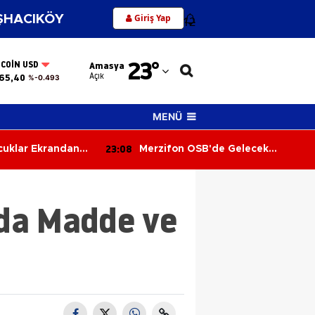
Giriş Yap
HACIKÖY
12
Adana
23
°
TCOIN USD
Amasya
Adıyaman
Açık
65,40
%-0.493
Afyonkarahisar
MENÜ
Ağrı
22:29
de Gelecek
Merzifon’da 45 Öğrenci
Amasya
Bilgileriyle Yarıştı!
Ankara
da Madde ve
Antalya
Artvin
Aydın
Balıkesir