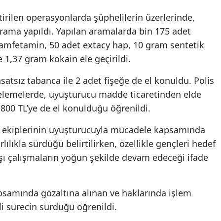
tirilen operasyonlarda şüphelilerin üzerlerinde,
rama yapıldı. Yapılan aramalarda bin 175 adet
amfetamin, 50 adet extacy hap, 10 gram sentetik
 1,37 gram kokain ele geçirildi.
atsız tabanca ile 2 adet fişeğe de el konuldu. Polis
ncelemelerde, uyuşturucu madde ticaretinden elde
 800 TL’ye de el konulduğu öğrenildi.
 ekiplerinin uyuşturucuyla mücadele kapsamında
ılıkla sürdüğü belirtilirken, özellikle gençleri hedef
rşı çalışmaların yoğun şekilde devam edeceği ifade
psamında gözaltına alınan ve haklarında işlem
dli sürecin sürdüğü öğrenildi.