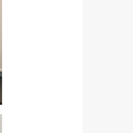
Samsun
Siirt
Sinop
Sivas
Tekirdağ
Tokat
Trabzon
Tunceli
Şanlıurfa
Uşak
Van