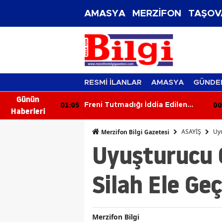
AMASYA
MERZİFON
TAŞOV
RESMİ İLANLAR
AMASYA
GÜNDE
Günün
00:26
23
dia Edilen
İki Otomobil Çarpıştı: 2 Yaralı
Haberleri
ocuğa Çarptı
ASAYİŞ
Uyu
Merzifon Bilgi Gazetesi
Uyuşturucu 
Silah Ele Geç
Merzifon Bilgi