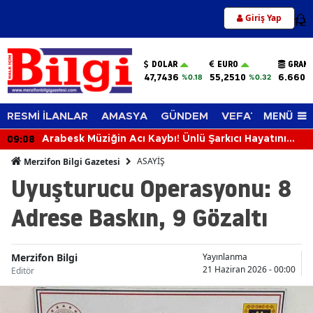
Giriş Yap
12
DOLAR
EURO
GRAM 
47,7436
55,2510
6.660,
%0.18
%0.32
MENÜ
RESMİ İLANLAR
AMASYA
GÜNDEM
VEFAT EDENLER
09:08
Arabesk Müziğin Acı Kaybı! Ünlü Şarkıcı Hayatını
Kaybetti
ASAYİŞ
Merzifon Bilgi Gazetesi
Uyuşturucu Operasyonu: 8
Adrese Baskın, 9 Gözaltı
Merzifon Bilgi
Yayınlanma
21 Haziran 2026 - 00:00
Editör