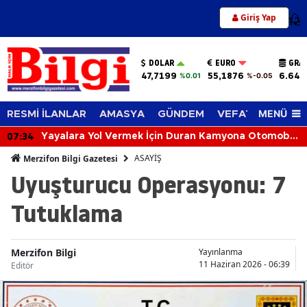
Giriş Yap
12
DOLAR
EURO
GRA
47,7199
55,1876
6.648
%0.01
%-0.05
MENÜ
RESMİ İLANLAR
AMASYA
GÜNDEM
VEFAT EDENLER
07:34
Yayalara Yol Vermek İçin Duran Kamyona Otomobil
Çarptı: 2 Yaralı
ASAYİŞ
Merzifon Bilgi Gazetesi
Uyuşturucu Operasyonu: 7
Tutuklama
Merzifon Bilgi
Yayınlanma
11 Haziran 2026 - 06:39
Editör