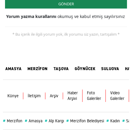
GÖNDER
Yorum yazma kurallarını
okumuş ve kabul etmiş sayılırsınız
* Bu içerik ile ilgili yorum yok, ilk yorumu siz yazın, tartışalım *
AMASYA
MERZİFON
TAŞOVA
GÖYNÜCEK
SULUOVA
HA
Haber
Foto
Video
Künye
İletişim
Arşiv
Arşivi
Galeriler
Galeriler
#
#
#
#
#
#
Merzifon
Amasya
Alp Kargı
Merzifon Belediyesi
Kadın
Sağ