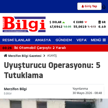
Giriş Yap
12
DOLAR
EURO
GRA
47,6942
55,0619
6.494
%0.05
%-0.13
MENÜ
RESMİ İLANLAR
AMASYA
GÜNDEM
VEFAT EDENLER
00:26
İki Otomobil Çarpıştı: 2 Yaralı
ASAYİŞ
Merzifon Bilgi Gazetesi
Uyuşturucu Operasyonu: 5
Tutuklama
Merzifon Bilgi
Yayınlanma
30 Mayıs 2026 - 08:48
Editör