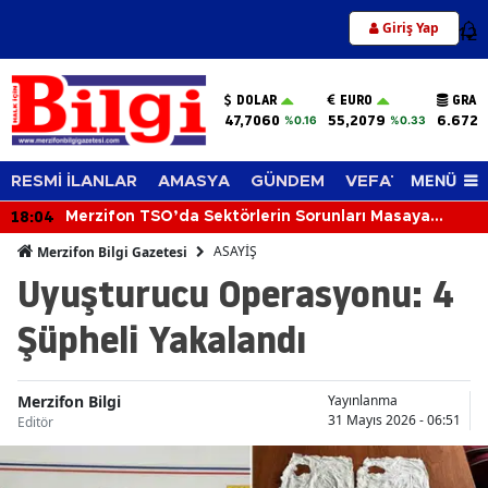
Giriş Yap
12
DOLAR
EURO
GRAM
47,7060
55,2079
6.672,
%0.16
%0.33
MENÜ
RESMİ İLANLAR
AMASYA
GÜNDEM
VEFAT EDENLER
18:04
Merzifon TSO’da Sektörlerin Sorunları Masaya
Yatırıldı
ASAYİŞ
Merzifon Bilgi Gazetesi
Uyuşturucu Operasyonu: 4
Şüpheli Yakalandı
Merzifon Bilgi
Yayınlanma
31 Mayıs 2026 - 06:51
Editör