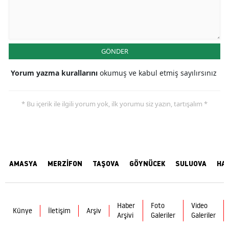
GÖNDER
Yorum yazma kurallarını
okumuş ve kabul etmiş sayılırsınız
* Bu içerik ile ilgili yorum yok, ilk yorumu siz yazın, tartışalım *
AMASYA
MERZİFON
TAŞOVA
GÖYNÜCEK
SULUOVA
HA
Haber
Foto
Video
Künye
İletişim
Arşiv
Arşivi
Galeriler
Galeriler