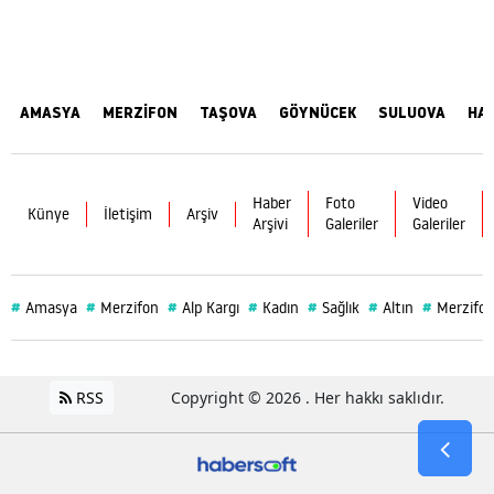
AMASYA
MERZİFON
TAŞOVA
GÖYNÜCEK
SULUOVA
HA
Haber
Foto
Video
Künye
İletişim
Arşiv
Arşivi
Galeriler
Galeriler
#
#
#
#
#
#
#
Amasya
Merzifon
Alp Kargı
Kadın
Sağlık
Altın
Merzifon
RSS
Copyright © 2026 . Her hakkı saklıdır.