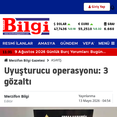
Giriş Yap
12
DOLAR
EURO
GRAM 
47,7436
55,2510
6.660,
%0.18
%0.32
MENÜ
RESMİ İLANLAR
AMASYA
GÜNDEM
VEFAT EDENLER
11:31
9 Ağustos 2026 Günlük Burç Yorumları: Bugün
Gökyüzü Kimi Aşkla, Kimi Parayla Sınayacak?
ASAYİŞ
Merzifon Bilgi Gazetesi
Uyuşturucu operasyonu: 3
gözaltı
Merzifon Bilgi
Yayınlanma
13 Mayıs 2026 - 04:54
Editör