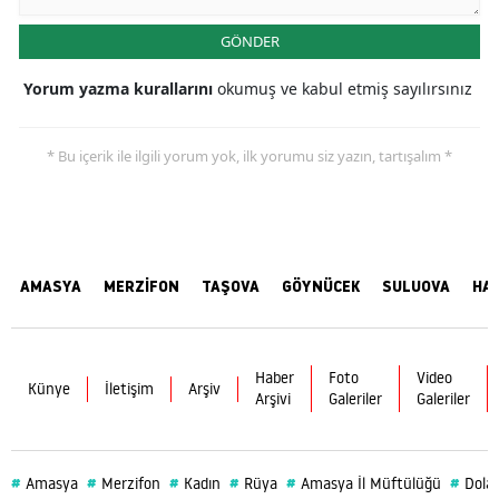
GÖNDER
Yorum yazma kurallarını
okumuş ve kabul etmiş sayılırsınız
* Bu içerik ile ilgili yorum yok, ilk yorumu siz yazın, tartışalım *
AMASYA
MERZİFON
TAŞOVA
GÖYNÜCEK
SULUOVA
HA
Haber
Foto
Video
Künye
İletişim
Arşiv
Arşivi
Galeriler
Galeriler
#
#
#
#
#
#
Amasya
Merzifon
Kadın
Rüya
Amasya İl Müftülüğü
Dolar