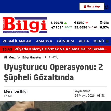
Giriş Yap
12
DOLAR
EURO
GRAM
47,7084
55,0050
6.574,
%0.17
%-0.02
MENÜ
RESMİ İLANLAR
AMASYA
GÜNDEM
VEFAT EDENLER
10:45
Rüyada Kolonya Görmek Ne Anlama Gelir? Ferahlık
ve Güzel Haber Kapıda!
ASAYİŞ
Merzifon Bilgi Gazetesi
Uyuşturucu Operasyonu: 2
Şüpheli Gözaltında
Merzifon Bilgi
Yayınlanma
24 Mayıs 2026 - 03:58
Editör