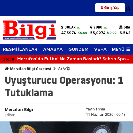
Giriş Yap
12
DOLAR
EURO
GRAM
47,5974
55,0274
6.542,
%0.06
%0.02
MENÜ
RESMİ İLANLAR
AMASYA
GÜNDEM
VEFAT EDENLER
16:38
Merzifon'da Futbol Ne Zaman Başladı? Şehrin Spor
Tarihi Şaşırtıyor
ASAYİŞ
Merzifon Bilgi Gazetesi
Uyuşturucu Operasyonu: 1
Tutuklama
Merzifon Bilgi
Yayınlanma
11 Haziran 2026 - 00:48
Editör