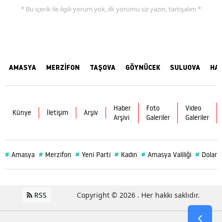
* Bu içerik ile ilgili yorum yok, ilk yorumu siz yazın, tartışalım *
AMASYA
MERZİFON
TAŞOVA
GÖYNÜCEK
SULUOVA
HA
Haber
Foto
Video
Künye
İletişim
Arşiv
Arşivi
Galeriler
Galeriler
#
#
#
#
#
#
Amasya
Merzifon
Yeni Parti
Kadın
Amasya Valiliği
Dolar
RSS
Copyright © 2026 . Her hakkı saklıdır.