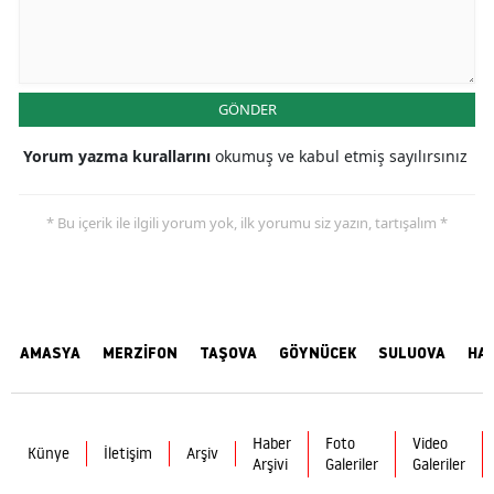
GÖNDER
Yorum yazma kurallarını
okumuş ve kabul etmiş sayılırsınız
* Bu içerik ile ilgili yorum yok, ilk yorumu siz yazın, tartışalım *
AMASYA
MERZİFON
TAŞOVA
GÖYNÜCEK
SULUOVA
HA
Haber
Foto
Video
Künye
İletişim
Arşiv
Arşivi
Galeriler
Galeriler