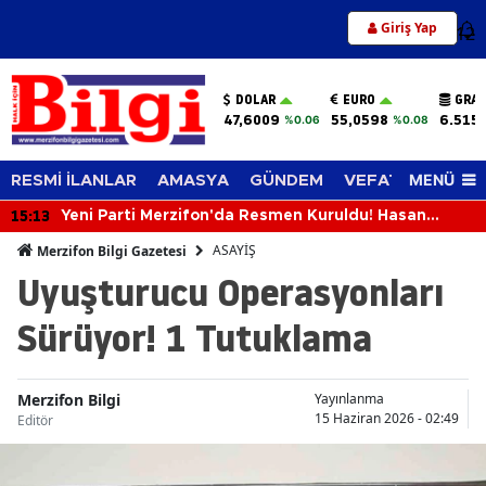
Giriş Yap
12
DOLAR
EURO
GRAM
47,6009
55,0598
6.515
%0.06
%0.08
MENÜ
RESMİ İLANLAR
AMASYA
GÜNDEM
VEFAT EDENLER
15:13
Yeni Parti Merzifon'da Resmen Kuruldu! Hasan
Caba'dan İlk Açıklama
ASAYİŞ
Merzifon Bilgi Gazetesi
Uyuşturucu Operasyonları
Sürüyor! 1 Tutuklama
Merzifon Bilgi
Yayınlanma
15 Haziran 2026 - 02:49
Editör