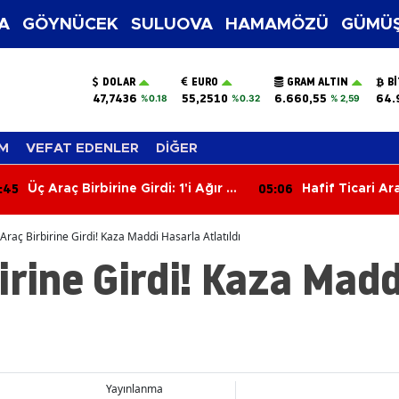
A
GÖYNÜCEK
SULUOVA
HAMAMÖZÜ
GÜMÜŞ
DOLAR
EURO
GRAM ALTIN
B
47,7436
55,2510
6.660,55
64.
%0.18
%0.32
% 2,59
M
VEFAT EDENLER
DİĞER
:06
04:27
Hafif Ticari Araç Takla Attı: 2'si
Motosiklet SUV
Çocuk 5 Yaralı
Sürücü Yarala
Araç Birbirine Girdi! Kaza Maddi Hasarla Atlatıldı
irine Girdi! Kaza Mad
Yayınlanma