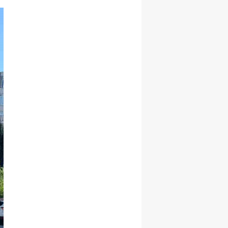
Malatya
Manisa
Kahramanmaraş
Mardin
Muğla
Muş
Nevşehir
Niğde
Ordu
Rize
Sakarya