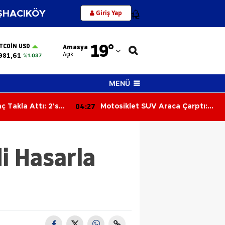
Giriş Yap
HACIKÖY
12
Adana
19
°
ITCOIN USD
Amasya
Adıyaman
Açık
981,61
%1.037
Afyonkarahisar
MENÜ
Ağrı
03:48
 Araca Çarptı:
Tek Katlı Ev Alevlere Teslim
Amasya
ndı
Oldu
Ankara
di Hasarla
Antalya
Artvin
Aydın
Balıkesir