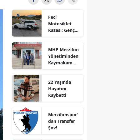
Bilecik
Feci
Bingöl
Motosiklet
Kazası: Genç
Bitlis
Sürücü
Hayatını
Bolu
MHP Merzifon
Kaybetti
Yönetiminden
Burdur
Kaymakam
Ahmet
Bursa
Karaaslan'a
22 Yaşında
Ziyaret
Çanakkale
Hayatını
Kaybetti
Çankırı
Çorum
Merzifonspor'
dan Transfer
Denizli
Şov!
Diyarbakır