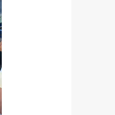
Samsun
Siirt
Sinop
Sivas
Tekirdağ
Tokat
Trabzon
Tunceli
Şanlıurfa
Uşak
Van