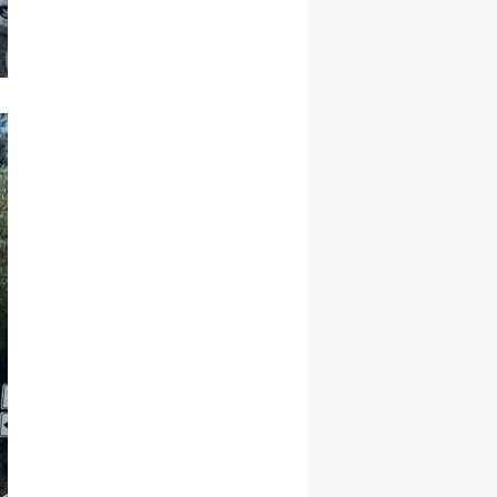
Yozgat
Zonguldak
Aksaray
Bayburt
Karaman
Kırıkkale
Batman
Şırnak
Bartın
Ardahan
Iğdır