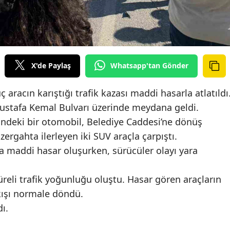
X'de Paylaş
Whatsapp'tan Gönder
aracın karıştığı trafik kazası maddi hasarla atlatıldı
ustafa Kemal Bulvarı üzerinde meydana geldi.
alindeki bir otomobil, Belediye Caddesi’ne dönüş
ergahta ilerleyen iki SUV araçla çarpıştı.
a maddi hasar oluşurken, sürücüler olayı yara
reli trafik yoğunluğu oluştu. Hasar gören araçların
akışı normale döndü.
dı.