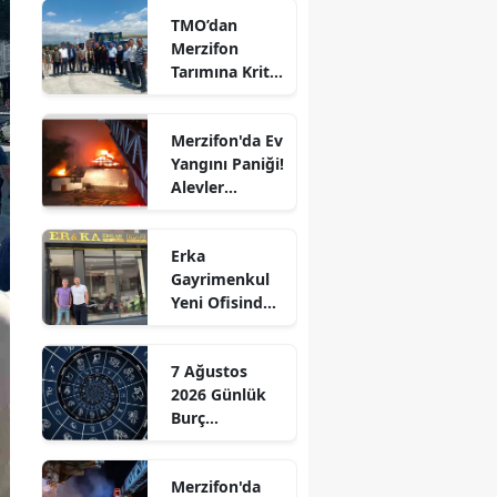
TMO’dan
Edirne
Merzifon
Tarımına Kritik
Elazığ
Ziyaret!
Erzincan
Merzifon'da Ev
Yangını Paniği!
Erzurum
Alevler
Eskişehir
Büyümeden
Kontrol Altına
Gaziantep
Erka
Alındı
Gayrimenkul
Giresun
Yeni Ofisinde
Hizmete
Gümüşhane
Başladı!
7 Ağustos
“Gayrimenkul
Hakkari
2026 Günlük
Almak İçin
Burç
Doğru Zaman”
Hatay
Yorumları:
Aşkta
Isparta
Merzifon'da
Sürprizler,