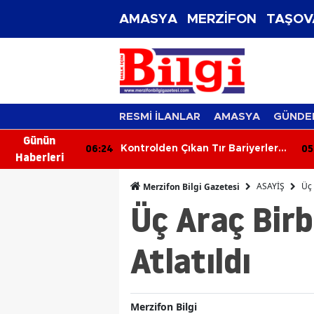
AMASYA
MERZİFON
TAŞOV
RESMİ İLANLAR
AMASYA
GÜNDE
Günün
05:45
05
ır Bariyerlere
Üç Araç Birbirine Girdi: 1'i Ağır 2
Haberleri
Yaralı
ASAYİŞ
Üç 
Merzifon Bilgi Gazetesi
Üç Araç Birb
Atlatıldı
Merzifon Bilgi