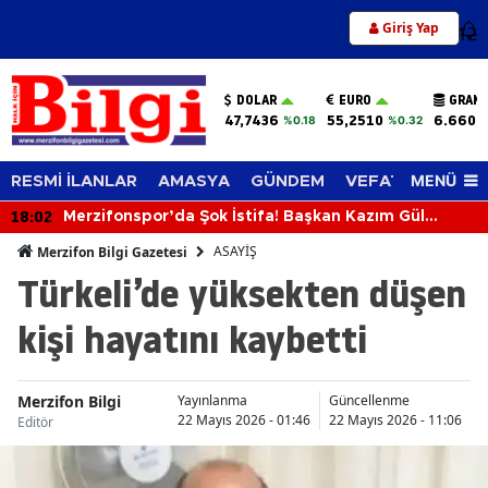
Giriş Yap
12
DOLAR
EURO
GRAM 
47,7436
55,2510
6.660,
%0.18
%0.32
MENÜ
RESMİ İLANLAR
AMASYA
GÜNDEM
VEFAT EDENLER
18:02
Merzifonspor’da Şok İstifa! Başkan Kazım Gül
Görevi Bıraktı
ASAYİŞ
Merzifon Bilgi Gazetesi
Türkeli’de yüksekten düşen
kişi hayatını kaybetti
Merzifon Bilgi
Yayınlanma
Güncellenme
22 Mayıs 2026 - 01:46
22 Mayıs 2026 - 11:06
Editör