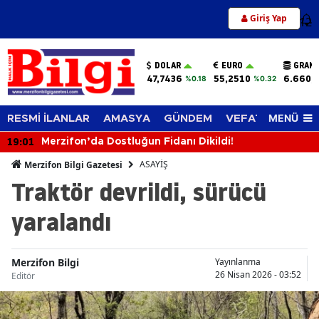
Giriş Yap
12
DOLAR
EURO
GRAM 
47,7436
55,2510
6.660,
%0.18
%0.32
MENÜ
RESMİ İLANLAR
AMASYA
GÜNDEM
VEFAT EDENLER
19:01
Merzifon’da Dostluğun Fidanı Dikildi!
ASAYİŞ
Merzifon Bilgi Gazetesi
Traktör devrildi, sürücü
yaralandı
Merzifon Bilgi
Yayınlanma
26 Nisan 2026 - 03:52
Editör