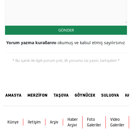
GÖNDER
Yorum yazma kurallarını
okumuş ve kabul etmiş sayılırsınız
* Bu içerik ile ilgili yorum yok, ilk yorumu siz yazın, tartışalım *
AMASYA
MERZİFON
TAŞOVA
GÖYNÜCEK
SULUOVA
HA
Haber
Foto
Video
Künye
İletişim
Arşiv
Arşivi
Galeriler
Galeriler