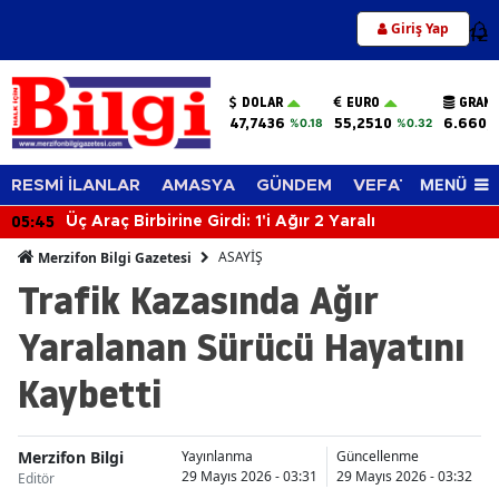
Giriş Yap
12
DOLAR
EURO
GRAM 
47,7436
55,2510
6.660,
%0.18
%0.32
MENÜ
RESMİ İLANLAR
AMASYA
GÜNDEM
VEFAT EDENLER
05:45
Üç Araç Birbirine Girdi: 1'i Ağır 2 Yaralı
ASAYİŞ
Merzifon Bilgi Gazetesi
Trafik Kazasında Ağır
Yaralanan Sürücü Hayatını
Kaybetti
Merzifon Bilgi
Yayınlanma
Güncellenme
29 Mayıs 2026 - 03:31
29 Mayıs 2026 - 03:32
Editör