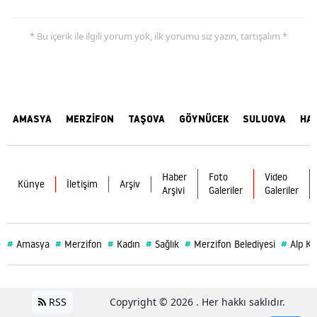
* Bu içerik ile ilgili yorum yok, ilk yorumu siz yazın, tartışalım *
AMASYA
MERZİFON
TAŞOVA
GÖYNÜCEK
SULUOVA
HA
Haber
Foto
Video
Künye
İletişim
Arşiv
Arşivi
Galeriler
Galeriler
#
#
#
#
#
#
Amasya
Merzifon
Kadın
Sağlık
Merzifon Belediyesi
Alp Ka
RSS
Copyright © 2026 . Her hakkı saklıdır.