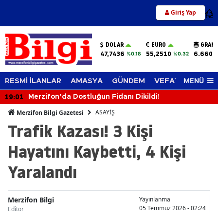
Giriş Yap
12
DOLAR
EURO
GRAM 
47,7436
55,2510
6.660,
%0.18
%0.32
MENÜ
RESMİ İLANLAR
AMASYA
GÜNDEM
VEFAT EDENLER
19:01
Merzifon’da Dostluğun Fidanı Dikildi!
ASAYİŞ
Merzifon Bilgi Gazetesi
Trafik Kazası! 3 Kişi
Hayatını Kaybetti, 4 Kişi
Yaralandı
Merzifon Bilgi
Yayınlanma
05 Temmuz 2026 - 02:24
Editör