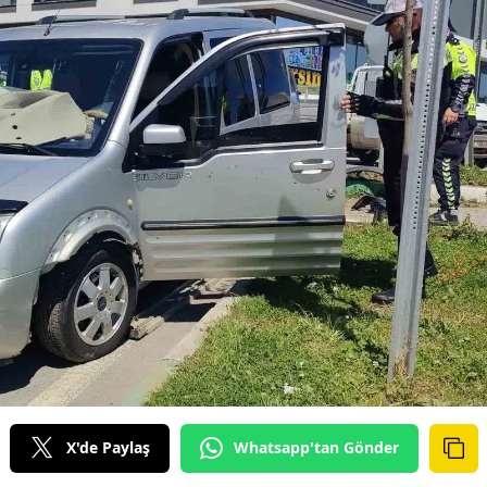
X'de Paylaş
Whatsapp'tan Gönder