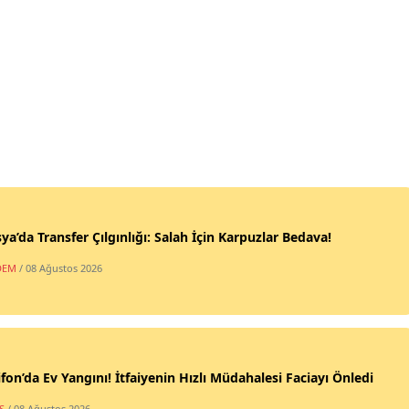
a’da Transfer Çılgınlığı: Salah İçin Karpuzlar Bedava!
DEM
/ 08 Ağustos 2026
fon’da Ev Yangını! İtfaiyenin Hızlı Müdahalesi Faciayı Önledi
Ş
/ 08 Ağustos 2026