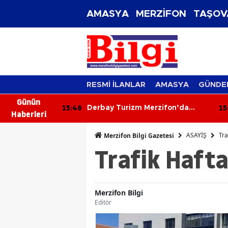
AMASYA
MERZİFON
TAŞOV
RESMİ İLANLAR
AMASYA
GÜNDE
Günün
15:46
15
gını!
Derbay Turizm Merzifon’da
Haberleri
dahalesi
Taşımacılık Sektörüne İddialı
Giriyor!
ASAYİŞ
Tra
Merzifon Bilgi Gazetesi
Trafik Hafta
Merzifon Bilgi
Editör