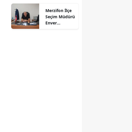
Mersin
Merzifon İlçe
Seçim Müdürü
İstanbul
Enver
Demirci'ye
İzmir
Veda! Yeni
Görev Yeri
Kars
Suluova Oldu
Kastamonu
Kayseri
Kırklareli
Kırşehir
Kocaeli
Konya
Kütahya