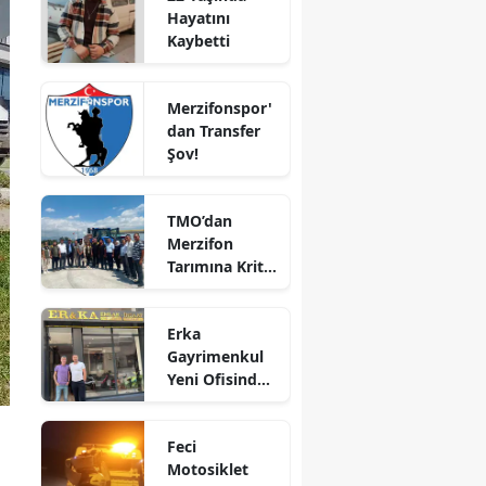
Hayatını
Bilecik
Kaybetti
Bingöl
Merzifonspor'
Bitlis
dan Transfer
Şov!
Bolu
Burdur
TMO’dan
Merzifon
Bursa
Tarımına Kritik
Ziyaret!
Çanakkale
Erka
Çankırı
Gayrimenkul
Yeni Ofisinde
Çorum
Hizmete
Denizli
Başladı!
Feci
“Gayrimenkul
Diyarbakır
Motosiklet
Almak İçin