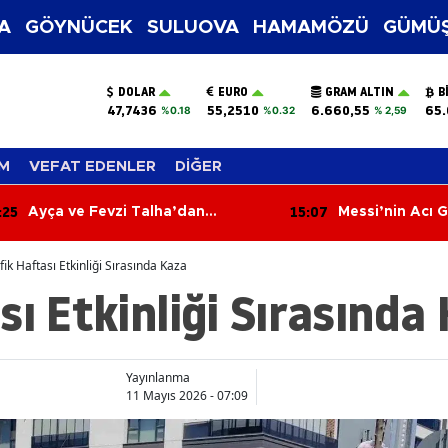
A
GÖYNÜCEK
SULUOVA
HAMAMÖZÜ
GÜMÜŞ
DOLAR
EURO
GRAM ALTIN
B
47,7436
55,2510
6.660,55
65.
%0.18
%0.32
% 2,59
M
VEFAT EDENLER
DİĞER
:25
15:07
Ayça ve Fevzi Talha’dan
Messi’nin Acı 
Ömürlük İmza! Mutluluklarına
Jorge Messi 68
Sevenleri Ortak Oldu
Kaybetti
fik Haftası Etkinliği Sırasında Kaza
sı Etkinliği Sırasında
Yayınlanma
11 Mayıs 2026 - 07:09