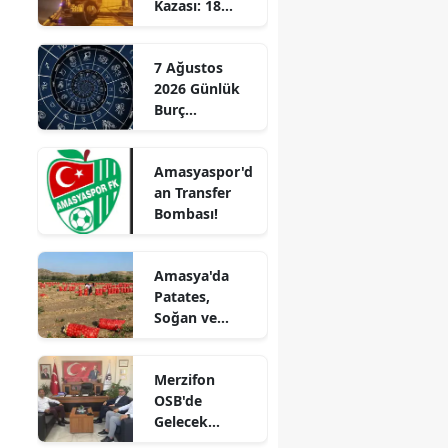
Kazası: 18
Doğru Zaman”
Edirne
Yaşındaki
Genç Hayatını
Elazığ
7 Ağustos
Kaybetti
2026 Günlük
Erzincan
Burç
Yorumları:
Erzurum
Aşkta
Amasyaspor'd
Sürprizler,
Eskişehir
an Transfer
Parada Yeni
Bombası!
Fırsatlar
Gaziantep
Kapıda!
Giresun
Amasya'da
Patates,
Gümüşhane
Soğan ve
Cevizde İyi
Hakkari
Tarım
Merzifon
Denetimi
Hatay
OSB'de
Gelecek
Isparta
Konuşuldu