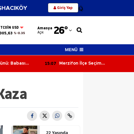
Giriş Yap
HACIKÖY
12
Adana
26
°
ITCOIN USD
Amasya
Adıyaman
Açık
005,63
%-0.35
Afyonkarahisar
MENÜ
Ağrı
15:07
Günü: Babası
Merzifon İlçe Seçim
Amasya
 Yaşında Hayatını
Müdürlüğü'nde Devir Teslim!
Osman Bıyık Göreve Başladı
Ankara
 Kaza
Antalya
Artvin
Aydın
Balıkesir
22 Yaşında