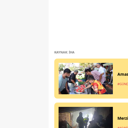
KAYNAK: İHA
Amasy
#GÜN
Merzi
#ASAYİ