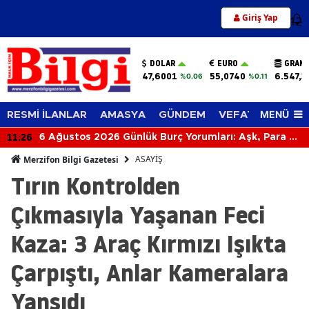
Giriş Yap
12
DOLAR
EURO
GRAM 
47,6001
55,0740
6.547,3
%0.06
%0.11
MENÜ
RESMİ İLANLAR
AMASYA
GÜNDEM
VEFAT EDENLER
11:26
6 Ağustos 2026 Günlük Burç Yorumları: Aşk, Para ve
Kariyerde Sürpriz Gelişmeler! Bugün Burcunuzu
ASAYİŞ
Merzifon Bilgi Gazetesi
Neler Bekliyor?
Tırın Kontrolden
Çıkmasıyla Yaşanan Feci
Kaza: 3 Araç Kırmızı Işıkta
Çarpıştı, Anlar Kameralara
Yansıdı