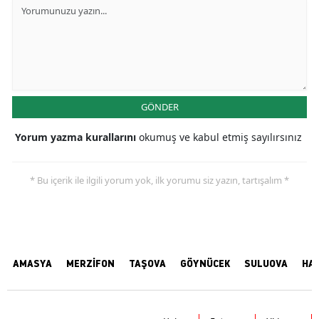
GÖNDER
Yorum yazma kurallarını
okumuş ve kabul etmiş sayılırsınız
* Bu içerik ile ilgili yorum yok, ilk yorumu siz yazın, tartışalım *
AMASYA
MERZİFON
TAŞOVA
GÖYNÜCEK
SULUOVA
HA