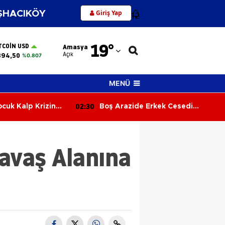
Giriş Yap
HACIKÖY
12
Adana
19
°
TCOIN USD
Amasya
Adıyaman
Açık
894,50
%0.807
Afyonkarahisar
MENÜ
Ağrı
02:30
ocuk Kalp Krizine
Boş Arazide Erkek Cesedi
Amasya
Bulundu
Ankara
Savaş Alanına
Antalya
Artvin
Aydın
Balıkesir