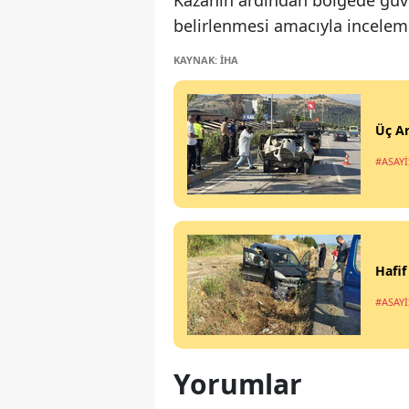
Kazanın ardından bölgede güve
belirlenmesi amacıyla inceleme
KAYNAK: İHA
Üç Ar
#ASAYİ
Hafif
#ASAYİ
Yorumlar