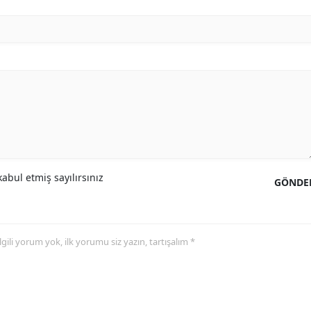
abul etmiş sayılırsınız
GÖNDE
 ilgili yorum yok, ilk yorumu siz yazın, tartışalım *