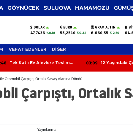
A
GÖYNÜCEK
SULUOVA
HAMAMÖZÜ
GÜMÜŞ
DOLAR
EURO
GRAM ALTIN
BI
47,7436
55,2510
6.660,55
64.
%0.18
%0.32
% 2,59
M
VEFAT EDENLER
DİĞER
:48
03:09
Tek Katlı Ev Alevlere Teslim
12 Yaşındaki Ç
Oldu
Yenik Düştü
 ile Otomobil Çarpıştı, Ortalık Savaş Alanına Döndü
obil Çarpıştı, Ortalık 
Yayınlanma