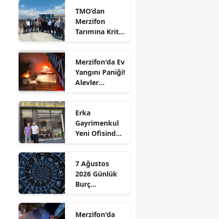
TMO’dan
Edirne
Merzifon
Tarımına Kritik
Elazığ
l
Ziyaret!
Erzincan
Merzifon'da Ev
Yangını Paniği!
Erzurum
Alevler
Eskişehir
Büyümeden
Kontrol Altına
Gaziantep
Erka
Alındı
Gayrimenkul
Giresun
Yeni Ofisinde
Hizmete
Gümüşhane
Başladı!
7 Ağustos
“Gayrimenkul
Hakkari
2026 Günlük
Almak İçin
Burç
Doğru Zaman”
Hatay
Yorumları:
Aşkta
Isparta
Merzifon'da
Sürprizler,