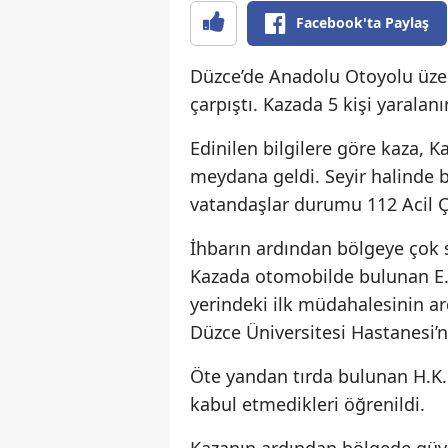
Facebook'ta Paylaş
Düzce’de Anadolu Otoyolu üzer
çarpıştı. Kazada 5 kişi yaralanı
Edinilen bilgilere göre kaza, 
meydana geldi. Seyir halinde b
vatandaşlar durumu 112 Acil Ça
İhbarın ardından bölgeye çok s
Kazada otomobilde bulunan E.S.
yerindeki ilk müdahalesinin ar
Düzce Üniversitesi Hastanesi’ne
Öte yandan tırda bulunan H.K.
kabul etmedikleri öğrenildi.