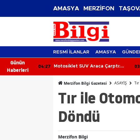
AMASYA
MERZİFON
TAŞOV
RESMİ İLANLAR
AMASYA
GÜNDE
Günün
04:27
03
kla Attı: 2'si
Motosiklet SUV Araca Çarptı:
Haberleri
Sürücü Yaralandı
ASAYİŞ
Tır
Merzifon Bilgi Gazetesi
Tır ile Otom
Döndü
Merzifon Bilgi