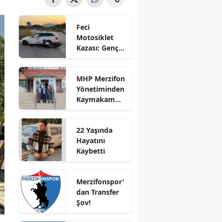
Bilecik
Feci
Bingöl
Motosiklet
Kazası: Genç
Bitlis
Sürücü
Hayatını
Bolu
MHP Merzifon
Kaybetti
Yönetiminden
Burdur
Kaymakam
Ahmet
Bursa
Karaaslan'a
22 Yaşında
Ziyaret
Çanakkale
Hayatını
Kaybetti
Çankırı
Çorum
Merzifonspor'
dan Transfer
Denizli
Şov!
Diyarbakır