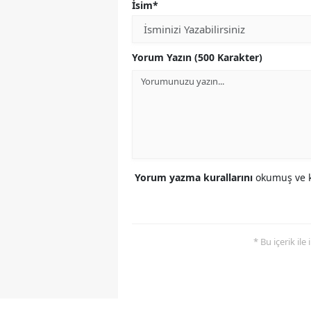
İsim*
Yorum Yazın (500 Karakter)
Yorum yazma kurallarını
okumuş ve k
* Bu içerik ile