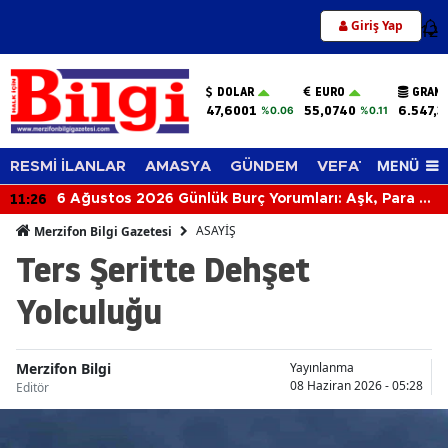
Giriş Yap
12
DOLAR
EURO
GRAM 
47,6001
55,0740
6.547,3
%0.06
%0.11
MENÜ
RESMİ İLANLAR
AMASYA
GÜNDEM
VEFAT EDENLER
11:26
6 Ağustos 2026 Günlük Burç Yorumları: Aşk, Para ve
Kariyerde Sürpriz Gelişmeler! Bugün Burcunuzu
ASAYİŞ
Merzifon Bilgi Gazetesi
Neler Bekliyor?
Ters Şeritte Dehşet
Yolculuğu
Merzifon Bilgi
Yayınlanma
08 Haziran 2026 - 05:28
Editör