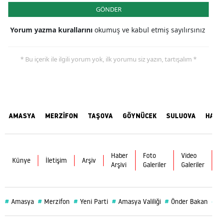
GÖNDER
Yorum yazma kurallarını
okumuş ve kabul etmiş sayılırsınız
* Bu içerik ile ilgili yorum yok, ilk yorumu siz yazın, tartışalım *
AMASYA
MERZİFON
TAŞOVA
GÖYNÜCEK
SULUOVA
HA
Haber
Foto
Video
Künye
İletişim
Arşiv
Arşivi
Galeriler
Galeriler
#
#
#
#
#
#
Amasya
Merzifon
Yeni Parti
Amasya Valiliği
Önder Bakan