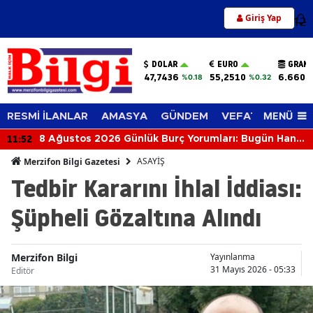
Giriş Yap
12
DOLAR
EURO
GRAM 
47,7436
55,2510
6.660,
%0.18
%0.32
MENÜ
RESMİ İLANLAR
AMASYA
GÜNDEM
VEFAT EDENLER
11:52
8 Ağustos 2026 Günlük Burç Yorumları: Bugün Hangi
Burcu Neler Bekliyor?
ASAYİŞ
Merzifon Bilgi Gazetesi
Tedbir Kararını İhlal İddiası:
Şüpheli Gözaltına Alındı
Merzifon Bilgi
Yayınlanma
31 Mayıs 2026 - 05:33
Editör