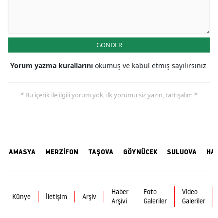
GÖNDER
Yorum yazma kurallarını
okumuş ve kabul etmiş sayılırsınız
* Bu içerik ile ilgili yorum yok, ilk yorumu siz yazın, tartışalım *
AMASYA
MERZİFON
TAŞOVA
GÖYNÜCEK
SULUOVA
HA
Haber
Foto
Video
Künye
İletişim
Arşiv
Arşivi
Galeriler
Galeriler