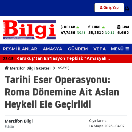
Giriş Yap
12
DOLAR
EURO
GRAM 
47,7436
55,2510
6.660,
%0.18
%0.32
MENÜ
RESMİ İLANLAR
AMASYA
GÜNDEM
VEFAT EDENLER
23:15
Karakuş’tan Enflasyon Tepkisi: “Amasyalı
Geçinemiyor, Üretici Zorlanıyor”
ASAYİŞ
Merzifon Bilgi Gazetesi
Tarihi Eser Operasyonu:
Roma Dönemine Ait Aslan
Heykeli Ele Geçirildi
Merzifon Bilgi
Yayınlanma
14 Mayıs 2026 - 04:07
Editör