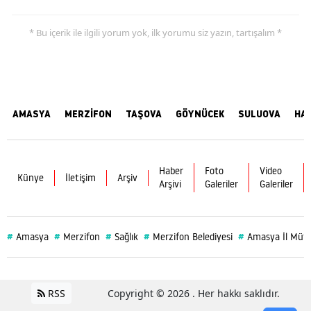
* Bu içerik ile ilgili yorum yok, ilk yorumu siz yazın, tartışalım *
AMASYA
MERZİFON
TAŞOVA
GÖYNÜCEK
SULUOVA
HA
Haber
Foto
Video
Künye
İletişim
Arşiv
Arşivi
Galeriler
Galeriler
#
#
#
#
#
Amasya
Merzifon
Sağlık
Merzifon Belediyesi
Amasya İl Müf
RSS
Copyright © 2026 . Her hakkı saklıdır.