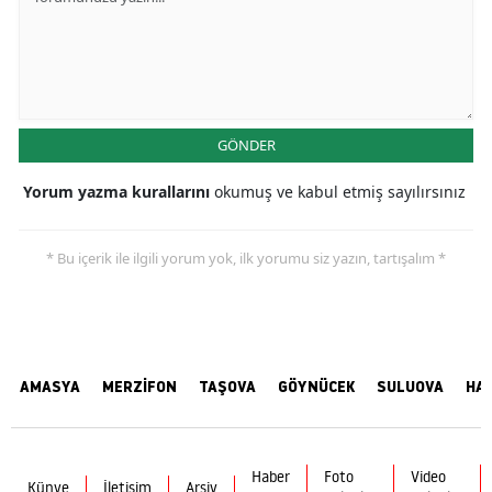
GÖNDER
Yorum yazma kurallarını
okumuş ve kabul etmiş sayılırsınız
* Bu içerik ile ilgili yorum yok, ilk yorumu siz yazın, tartışalım *
AMASYA
MERZİFON
TAŞOVA
GÖYNÜCEK
SULUOVA
HA
Haber
Foto
Video
Künye
İletişim
Arşiv