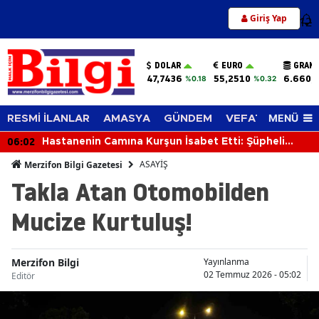
Giriş Yap
12
DOLAR
EURO
GRAM 
47,7436
55,2510
6.660,
%0.18
%0.32
MENÜ
RESMİ İLANLAR
AMASYA
GÜNDEM
VEFAT EDENLER
06:02
Hastanenin Camına Kurşun İsabet Etti: Şüpheli
Silahıyla Yakalandı
ASAYİŞ
Merzifon Bilgi Gazetesi
Takla Atan Otomobilden
Mucize Kurtuluş!
Merzifon Bilgi
Yayınlanma
02 Temmuz 2026 - 05:02
Editör